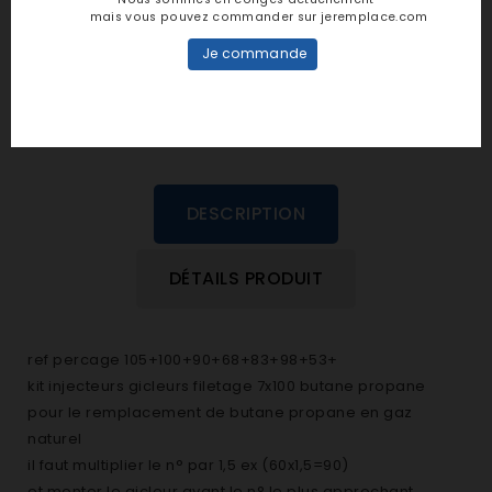
personne n'a encore posté d'avis
mais vous pouvez commander sur jeremplace.com
dans cette langue
Je commande
EVALUEZ-LE
DESCRIPTION
DÉTAILS PRODUIT
ref percage 105+100+90+68+83+98+53+
kit injecteurs gicleurs filetage 7x100 butane propane
pour le remplacement de butane propane en gaz
naturel
il faut multiplier le n° par 1,5 ex (60x1,5=90)
et monter le gicleur ayant le n° le plus approchant.