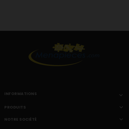
M6060 T64104G1 T64104G T64104G2 T64104G T64174G1
T64174G T64174G2 T64174G T64206G1 T64206G T64206G2
T64206G T64207G1 T64207G T64207G2 T64207G T64277G1
T64277G T64277G2 T64277G
INFORMATIONS


PRODUITS

NOTRE SOCIÉTÉ