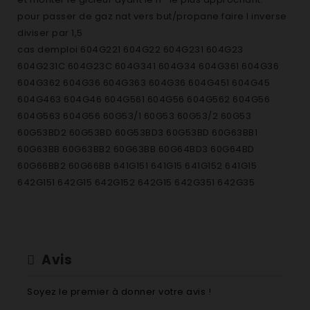
pour passer de gaz nat vers but/propane faire l inverse
diviser par 1,5
cas demploi 604G221 604G22 604G231 604G23
604G231C 604G23C 604G341 604G34 604G361 604G36
604G362 604G36 604G363 604G36 604G451 604G45
604G463 604G46 604G561 604G56 604G562 604G56
604G563 604G56 60G53/1 60G53 60G53/2 60G53
60G53BD2 60G53BD 60G53BD3 60G53BD 60G63BB1
60G63BB 60G63BB2 60G63BB 60G64BD3 60G64BD
60G66BB2 60G66BB 641G151 641G15 641G152 641G15
642G151 642G15 642G152 642G15 642G351 642G35
642G352 642G35 642G35C1 642G35C 642G35C2
642G35C 642G55C1 642G55C 642G55C2 642G55C
G6060/1 G6060 G6060BD1 G6060BBP G6412/1 G6412
G6412C1 G6412C G6422/1 G6422 G6422/2 G6422 G6422C1
Avis
G6422C G6424/1 G6424 G6424/2 G6424 G6424C1
G6424C G6424C2 G6424C G6425/1 G6425 G6425/2
Soyez le premier à donner votre avis !
G6425 G6425C1 G6425C G6425C2 G6425C M6060/1