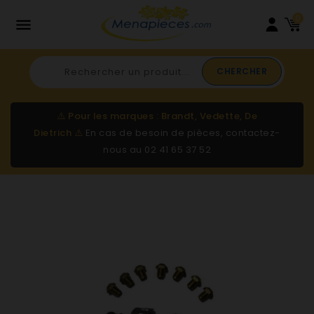
0

CHERCHER
⚠️
Pour les marques : Brandt, Vedette, De
Dietrich
⚠️
En cas de besoin de pièces, contactez-
nous au
02 41 65 37 52