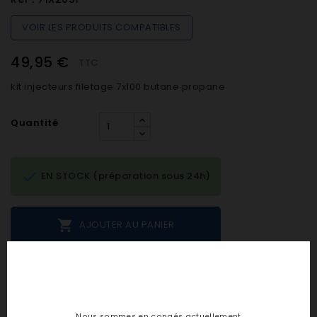
VOIR LES PRODUITS COMPATIBLES
49,95 €
TTC
kit injecteurs filetage 7x100 butane propane
Quantité

EN STOCK (préparation sous 24h)

AJOUTER AU PANIER
Notes et avis clients
Nous sommes en congés actuellement