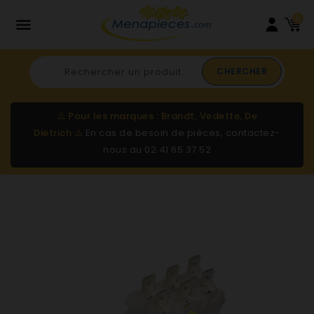
0

CHERCHER
⚠️
Pour les marques : Brandt, Vedette, De
Dietrich
⚠️
En cas de besoin de pièces, contactez-
nous au
02 41 65 37 52