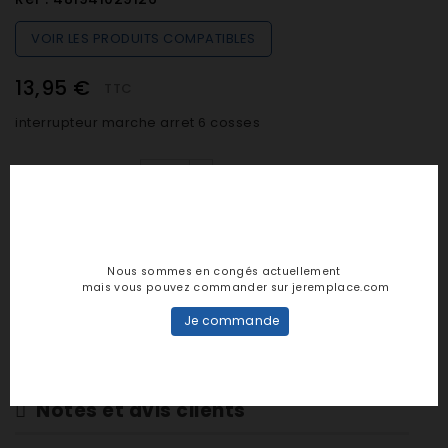
VOIR LES PRODUITS COMPATIBLES
13,95 €
TTC
interrupteur marche arret 6 cosses
Quantité

EN STOCK (préparation sous 24h)
Nous sommes en congés actuellement
mais vous pouvez commander sur jeremplace.com

AJOUTER AU PANIER
Je commande
Notes et avis clients