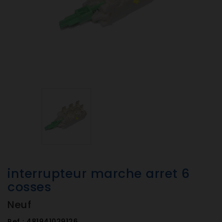
interrupteur marche arret 6
cosses
Neuf
Ref :
481941029126