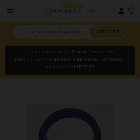
0

CHERCHER
⚠️
Pour les marques : Brandt, Vedette, De
Dietrich
⚠️
En cas de besoin de pièces, contactez-
nous au
02 41 65 37 52