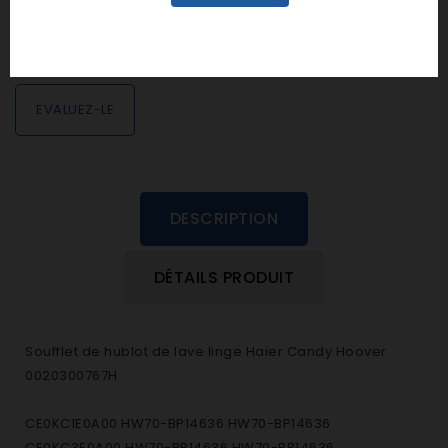
personne n'a encore posté d'avis
dans cette langue
EVALUEZ-LE
DESCRIPTION
DÉTAILS PRODUIT
Soufflet de hublot de lave linge Haier Candy Hoover
0020300767H
CE0KC1E0A00 HW70-BP14636 HW70-BP14636
CE0KC3E0A00 HW70-BP14636 HW70-BP14636