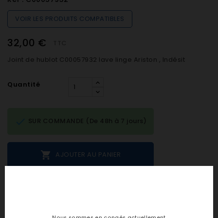
VOIR LES PRODUITS COMPATIBLES
32,00 €
TTC
Joint de hublot C00057932 lave linge Ariston , Indésit
Quantité

SUR COMMANDE (De 48h à 7 jours)

AJOUTER AU PANIER
Notes et avis clients
Nous sommes en congés actuellement