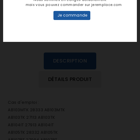
personne n'a encore posté d'avis
mais vous pouvez commander sur jeremplace.com
dans cette langue
Je commande
EVALUEZ-LE
DESCRIPTION
DÉTAILS PRODUIT
Cas d'emploi :
AB103MTK 28333 AB103MTK
AB103TK 27113 AB103TK
AB104IT 27913 AB104IT
AB105TK 28332 AB105TK
AB107PT 27094 AB107PT