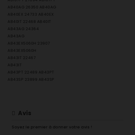
AB40AG 26350 AB40AG
AB40EX 24733 AB40EX
AB40IT 22468 AB40IT
AB43AG 24364
AB43AG
AB43EX5060H 23907
AB43EX5060H
AB43IT 22467
AB43IT
AB43PT 22489 AB43PT
AB43SP 23899 AB43SP
AB52PT 27554 AB52PT
AB53AG 27088 AB53AG
AB53EO 23780 AB53EO
AB53EX50/60HZ 23908 AB53EX50/60HZ
Avis
AB53IT 22460 AB53IT
AB56FR F022740 AB56FR
Soyez le premier à donner votre avis !
AB60IT 26971 AB60IT