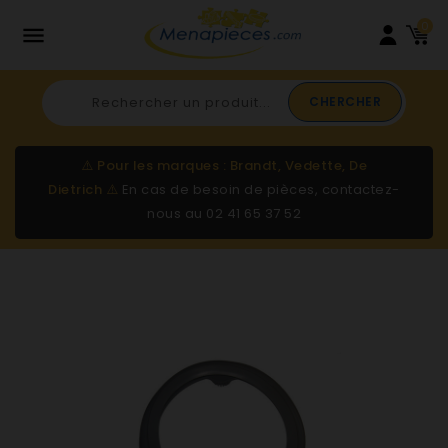
0

CHERCHER
⚠️
Pour les marques : Brandt, Vedette, De
Dietrich
⚠️
En cas de besoin de pièces, contactez-
nous au
02 41 65 37 52