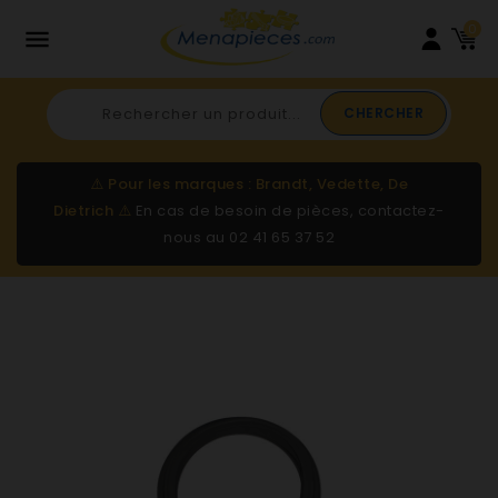
0

CHERCHER
⚠️
Pour les marques : Brandt, Vedette, De
Dietrich
⚠️
En cas de besoin de pièces, contactez-
nous au
02 41 65 37 52