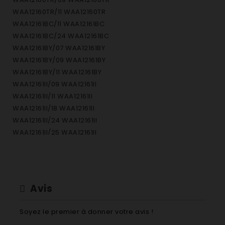
WAA12160TR/11 WAA12160TR
WAA12161BC/11 WAA12161BC
WAA12161BC/24 WAA12161BC
WAA12161BY/07 WAA12161BY
WAA12161BY/09 WAA12161BY
WAA12161BY/11 WAA12161BY
WAA12161II/09 WAA12161II
WAA12161II/11 WAA12161II
WAA12161II/18 WAA12161II
WAA12161II/24 WAA12161II
WAA12161II/25 WAA12161II
WAA12161TR/11 WAA12161TR
WAA12161TR/18 WAA12161TR
WAA12161TR/24 WAA12161TR
WAA12161TR/32 WAA12161TR
Avis
WAA12161TR/33 WAA12161TR
WAA12162BY/01 WAA12162BY
Soyez le premier à donner votre avis !
WAA12162BY/09 WAA12162BY