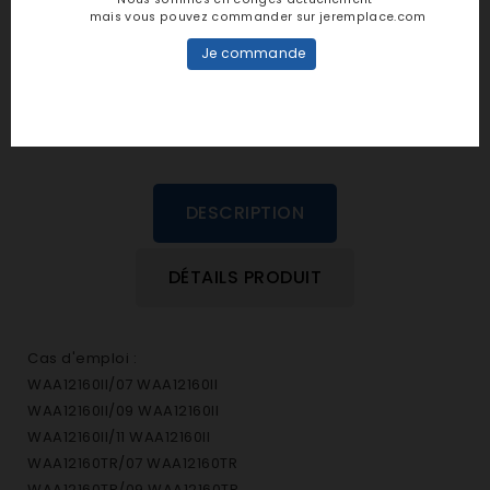
personne n'a encore posté d'avis
mais vous pouvez commander sur jeremplace.com
dans cette langue
Je commande
EVALUEZ-LE
DESCRIPTION
DÉTAILS PRODUIT
Cas d'emploi :
WAA12160II/07 WAA12160II
WAA12160II/09 WAA12160II
WAA12160II/11 WAA12160II
WAA12160TR/07 WAA12160TR
WAA12160TR/09 WAA12160TR