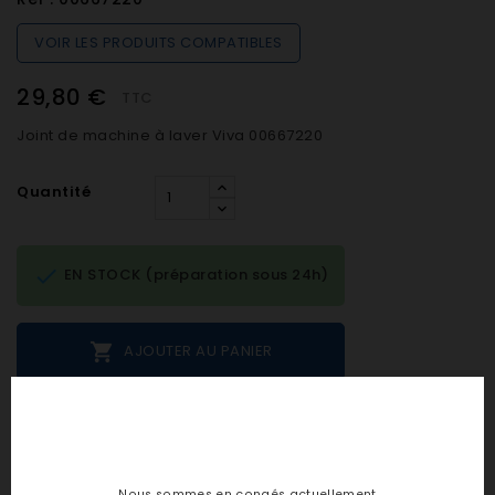
VOIR LES PRODUITS COMPATIBLES
29,80 €
TTC
Joint de machine à laver Viva 00667220
Quantité

EN STOCK (préparation sous 24h)

AJOUTER AU PANIER
Notes et avis clients
Nous sommes en congés actuellement