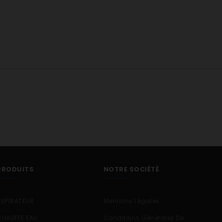
PRODUITS
NOTRE SOCIÉTÉ
ASPIRATEUR
Mentions Légales
CHAUFFE EAU
Conditions Générales De