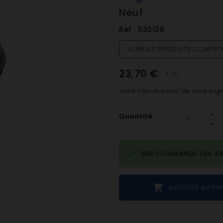
Neuf
Ref :
532120
VOIR LES PRODUITS COMPAT
23,70 €
TTC
Joint caoutchouc de lave ling
Quantité

SUR COMMANDE (De 48h 

AJOUTER AU PA