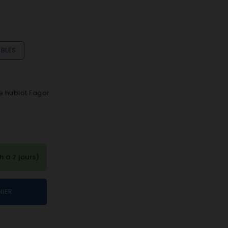
IBLES
e hublot Fagor
à 7 jours)
NIER