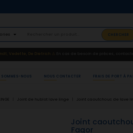
02 41 65 37 52
arrow_drop_down
ories
CHERCHER
Service client
ndt, Vedette, De Dietrich
⚠️
En cas de besoin de pièces, contac
I SOMMES-NOUS
NOUS CONTACTER
FRAIS DE PORT À PA
LINGE
Joint de hublot lave linge
Joint caoutchouc de lave l
Joint caoutchou
Fagor