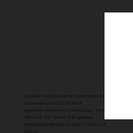
Joint de hublot ,soufflet ,manchette, pour lave ling
Equivalence 532120 95x6618
Appareils employant cette pièce : 95X6618 [JOINT 
Réf. tech. Réf. comm. Désignation
905130012 BKW-540 LLPOSE/LT FR ESS.FIX
905130