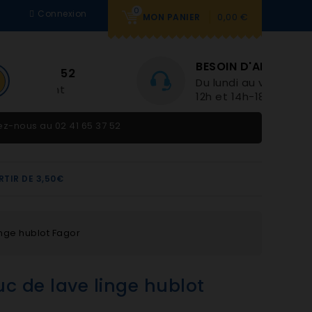
0
Connexion
0,00 €
MON PANIER
BESOIN D'AIDE
Du lundi au vendredi 9h-
12h et 14h-18h
tez-nous au
02 41 65 37 52
RTIR DE 3,50€
inge hublot Fagor
c de lave linge hublot