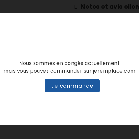
Notes et avis clie
personne n'a encore posté d'
dans cette langue
EVALUEZ-LE
Nous sommes en congés actuellement
mais vous pouvez commander sur jeremplace.com
DESCRIPTION
DÉTAILS PRODUIT
Je commande
e caoutchouc de lave linge hublot Fagor
HUBLOT] -Brandt Customer Services -15/04/2007