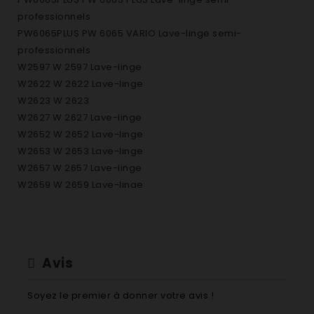
professionnels
PW6065PLUS PW 6065 VARIO Lave-linge semi-
professionnels
W2597 W 2597 Lave-linge
W2622 W 2622 Lave-linge
W2623 W 2623
W2627 W 2627 Lave-linge
W2652 W 2652 Lave-linge
W2653 W 2653 Lave-linge
W2657 W 2657 Lave-linge
W2659 W 2659 Lave-linge
W2659I W 2659 I Lave-linge
W2662 W 2662 Lave-linge
W2663 W 2663 Lave-linge
W2667 W 2667 Lave-linge
Avis
W2839 W 2839 Lave- linge
W2839I W 2839i Lave-linge
Soyez le premier à donner votre avis !
W2839I ED W 2839i Edelstahl Lave-linge