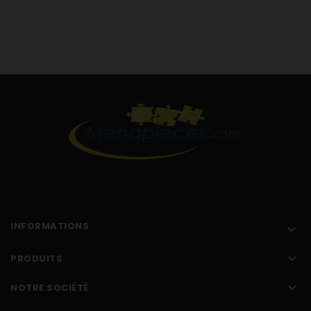
W2859I W 2859i Lave-linge
W2859I ED W 2859i Edelstahl Lave-linge
W2885 W 2885 Lave-linge
W2886 W 2886 Lave-linge
W2888 W 2888 Lave-linge
W2889 W 2889
INFORMATIONS


PRODUITS

NOTRE SOCIÉTÉ