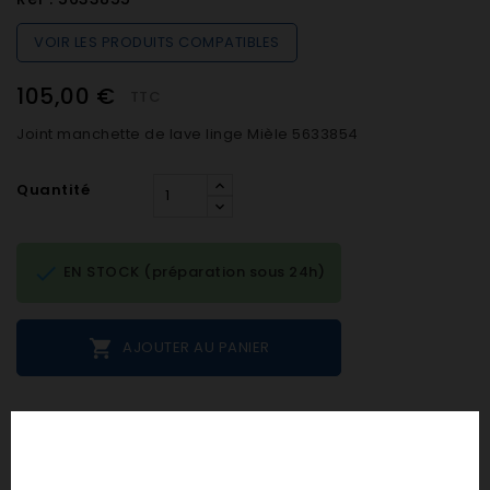
VOIR LES PRODUITS COMPATIBLES
105,00 €
TTC
Joint manchette de lave linge Mièle 5633854
Quantité

EN STOCK (préparation sous 24h)

AJOUTER AU PANIER
Notes et avis clients