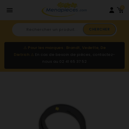
0

CHERCHER
⚠️
Pour les marques : Brandt, Vedette, De
Dietrich
⚠️
En cas de besoin de pièces, contactez-
nous au
02 41 65 37 52