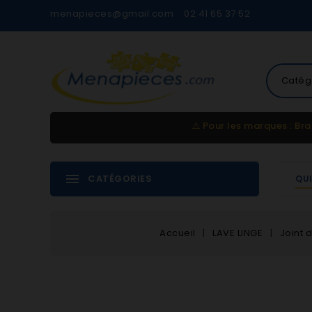
menapieces@gmail.com
02 41 65 37 52
Catég
⚠️
Pour les marques : Bra
CATÉGORIES
QU
Accueil
LAVE LINGE
Joint 