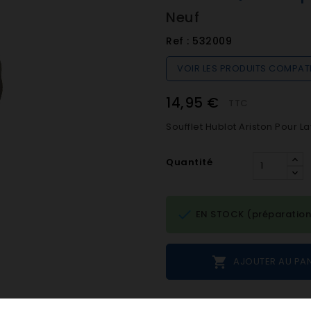
Neuf
Ref :
532009
VOIR LES PRODUITS COMPAT
14,95 €
TTC
Soufflet Hublot Ariston Pour 
Quantité

EN STOCK (préparation

AJOUTER AU PAN