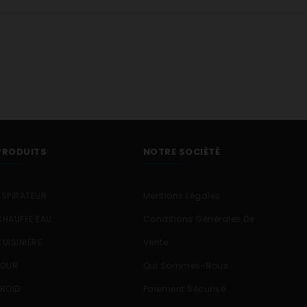
PRODUITS
NOTRE SOCIÉTÉ
ASPIRATEUR
Mentions Légales
CHAUFFE EAU
Conditions Générales De
CUISINIERE
Vente
FOUR
Qui Sommes-Nous
FROID
Paiement Sécurisé