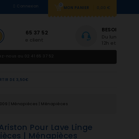
0
Connexion
0,00 €
MON PANIER
BESOIN D'AIDE
2
Du lundi au vendredi 9h-
12h et 14h-18h
tez-nous au
02 41 65 37 52
RTIR DE 3,50€
32009 | Ménapièces | Ménapièces
Ariston Pour Lave Linge
ièces | Ménapièces