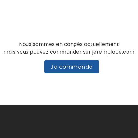
Notes et avis clie
personne n'a encore posté d'
dans cette langue
Nous sommes en congés actuellement
EVALUEZ-LE
mais vous pouvez commander sur jeremplace.com
Je commande
DESCRIPTION
DÉTAILS PRODUIT