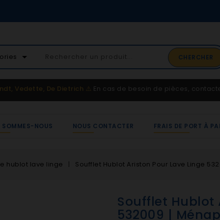
02 41 65 37 5
arrow_drop_down
ories
CHERCHER
Service client
ndt, Vedette, De Dietrich
⚠️
En cas de besoin de pièces, contac
I SOMMES-NOUS
NOUS CONTACTER
FRAIS DE PORT À PA
de hublot lave linge
Soufflet Hublot Ariston Pour Lave Linge 5
Soufflet Hublot 
532009 | Ménap