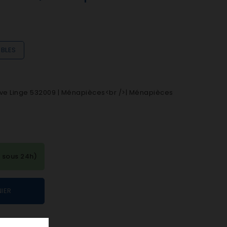
IBLES
Lave Linge 532009 | Ménapièces<br />| Ménapièces
 sous 24h)
IER