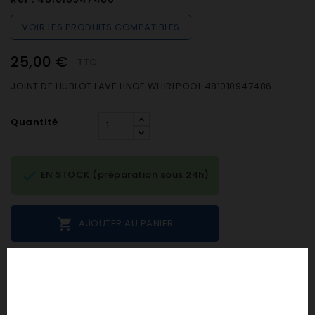
VOIR LES PRODUITS COMPATIBLES
25,00 €
TTC
JOINT DE HUBLOT LAVE LINGE WHIRLPOOL 481010947486
Quantité

EN STOCK (préparation sous 24h)

AJOUTER AU PANIER
Notes et avis clients