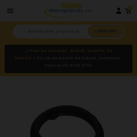
0

CHERCHER
⚠️
Pour les marques : Brandt, Vedette, De
Dietrich
⚠️
En cas de besoin de pièces, contactez-
nous au
02 41 65 37 52