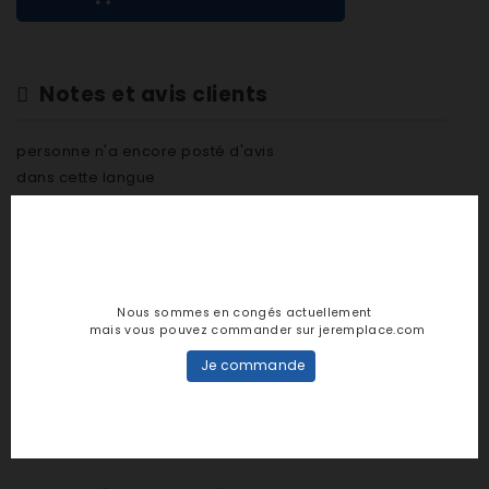
Notes et avis clients
personne n'a encore posté d'avis
dans cette langue
EVALUEZ-LE
Nous sommes en congés actuellement
mais vous pouvez commander sur jeremplace.com
DESCRIPTION
Je commande
DÉTAILS PRODUIT