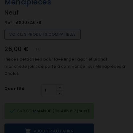
Ménapièces
Neuf
Ref :
AS0074678
VOIR LES PRODUITS COMPATIBLES
26,00 €
TTC
Pièces détachées pour lave linge Fagor et Brandt
manchette joint de porte à commander sur Ménapièces à
Cholet.
Quantité

SUR COMMANDE (De 48h à 7 jours)

AJOUTER AU PANIER