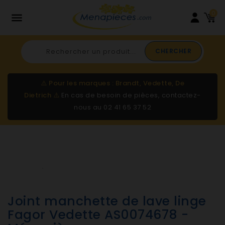
0

CHERCHER
⚠️
Pour les marques : Brandt, Vedette, De
Dietrich
⚠️
En cas de besoin de pièces, contactez-
nous au
02 41 65 37 52
Joint manchette de lave linge
Fagor Vedette AS0074678 -