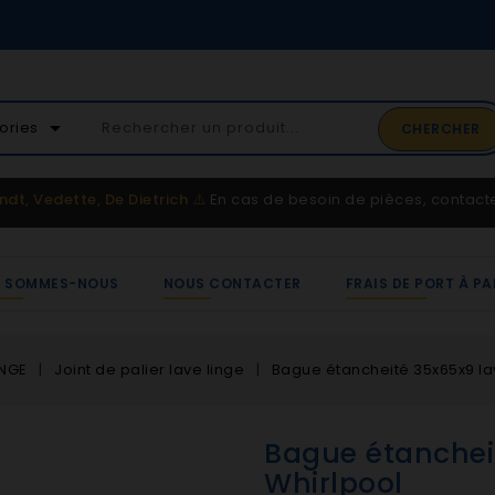
02 41 65 37 52
arrow_drop_down
ories
CHERCHER
Service client
ndt, Vedette, De Dietrich
⚠️
En cas de besoin de pièces, contac
I SOMMES-NOUS
NOUS CONTACTER
FRAIS DE PORT À PA
INGE
Joint de palier lave linge
Bague étancheité 35x65x9 la
Bague étancheit
Whirlpool