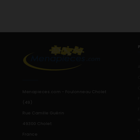
857061229000 AWM6123 857061229003 AWM6123Réf. te
858001229003 FL1266 857051220500 MAGIC1200 857
Menapieces.com - Foulonneau Cholet
(49)
Rue Camille Guérin
49300 Cholet
France