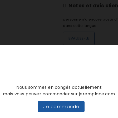
Notes et avis clie
personne n'a encore posté d'
dans cette langue
EVALUEZ-LE
DESCRIPTION
DÉTAILS PRODUIT
Nous sommes en congés actuellement
mais vous pouvez commander sur jeremplace.com
8870WHM112 857028101803 00048870WHM112W 857028001800 200
048871WHM142 857028201803 80048871WHM142W 857004329907
Je commande
LINGE DELTA 857021129000 AWM211 LAVE LINGE DELTA 8570275010
1/1/WS 857003301010 AWM281/3WS-B,NL 857028201200 AWM282