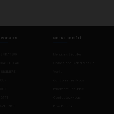
ch. Réf. comm. Désignation 858090429001 FL1265 858090429002
051220504 MAGIC1200 857051220503 MAGIC1200 857028001800 W
PRODUITS
NOTRE SOCIÉTÉ
ASPIRATEUR
Mentions Légales
CHAUFFE EAU
Conditions Générales De
CUISINIERE
Vente
FOUR
Qui Sommes-Nous
FROID
Paiement Sécurisé
HOTTE
Contactez-Nous
LAVE LINGE
Plan Du Site