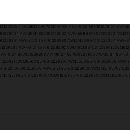
857033201000 AWM332 857040929000 AWM409 LAVE-LINGE 85704
29000 AWM4600 LAVE LINGE FRONTAL 857046129000 AWM4610 85
7051129000 AWM5110 857051129001 AWM5110 857051229204 AWM
51229304 AWM5122 857051229105 AWM5123 857051229104 AWM51
056129004 AWM5611 857056129003 AWM5611 857060785000 AWM6
061229301 AWM6120 857061229300 AWM6120 857061229304 AWM6
1229500 AWM6121 857061229200 AWM6121 857061229501 AWM6121 
 AWM6124 857061229803 AWM6124 857061229800 AWM6124 857061
061229931 AWM6500 857061229930 AWM6500 857080929000 AWM8
M8120 857081229803 AWM8121 857081229800 AWM8121 857081229
WM8123/1 857081229600 AWM8123/1 857081229900 AWM8126 857
6 859245729001 AWO/D3631 859245729000 AWO/D3631 8592454
11 859245429600 AWO/D45210 859202229102 AWO/D4731 85920
859200829000 AWO3511 859202429000 AWO3531 859202429001 
9313 859201029000 AWO9513 859201029001 AWO9513 859202129
300 FL1117 858002229003 FL1167 858002229000 FL1167 8580005290
9000 FL1250 858441929002 FL1250 858441929007 FL1250 85808112
58441629007 FL1262 858441629100 FL1263 858090429000 FL126512