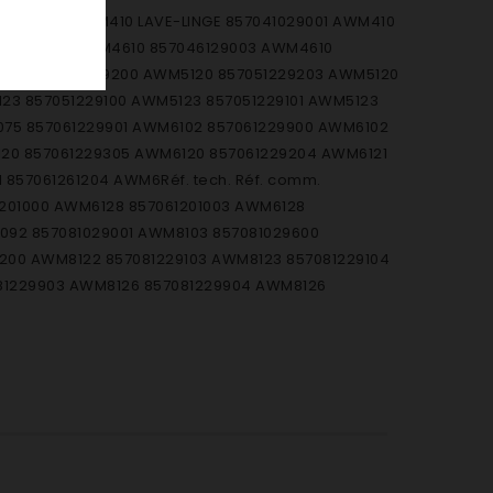
1029000 AWM410 LAVE-LINGE 857041029001 AWM410
7046129004 AWM4610 857046129003 AWM4610
5120 857051229200 AWM5120 857051229203 AWM5120
23 857051229100 AWM5123 857051229101 AWM5123
075 857061229901 AWM6102 857061229900 AWM6102
120 857061229305 AWM6120 857061229204 AWM6121
857061261204 AWM6Réf. tech. Réf. comm.
201000 AWM6128 857061201003 AWM6128
092 857081029001 AWM8103 857081029600
200 AWM8122 857081229103 AWM8123 857081229104
081229903 AWM8126 857081229904 AWM8126
29000 AWO/D45110 859245429001 AWO/D45110
2229100 AWO/D4731 859202229102 AWO/D4731
AWO3531 859202429601 AWO3631 859202429600
500 AWO9563 859202129501 AWO9563/S
00 FL1200 858002629000 FL1219 858002629200 FL1219
9100 FL1256 858002629400 FL1259 858002629401
2 857061261200 AWM6122 857061261203 AWM6122