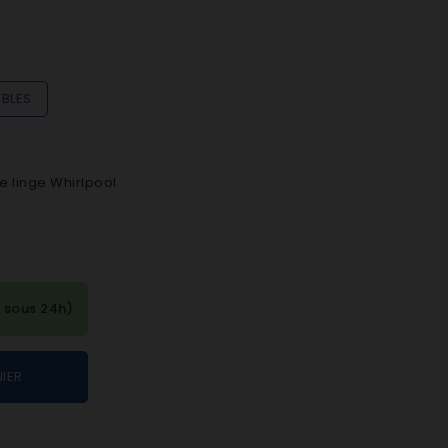
IBLES
e linge Whirlpool
 sous 24h)
IER