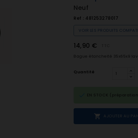
Neuf
Ref :
481253278017
VOIR LES PRODUITS COMPAT
14,90 €
TTC
Bague étancheité 35x65x9 lav
Quantité

EN STOCK (préparation

AJOUTER AU PAN