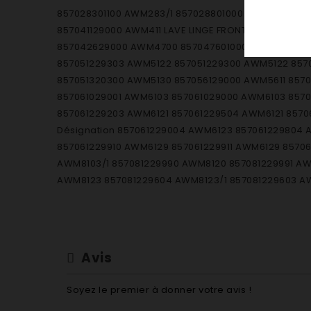
857028301100 AWM283/1 857028801000 AWM288/WS 
857041129000 AWM411 LAVE LINGE FRONTAL 8570425
857042629000 AWM4700 857047601000 AWM476/3 85
857051229303 AWM5122 857051229300 AWM5122 8570
857051320300 AWM5130 857056129000 AWM5611 857
857061029001 AWM6103 857061029000 AWM6103 857
857061229203 AWM6121 857061229504 AWM6121 85706
Désignation 857061229004 AWM6123 857061229804
857061229910 AWM6129 857061229911 AWM6129 857
AWM8103/1 857081229990 AWM8120 857081229991 AW
AWM8123 857081229604 AWM8123/1 857081229603 A
859252929000 AWO/D1266 859252929001 AWO/D126
859245429001 AWO/D45110 859252029000 AWO/D451
859250929000 AWO/D4741 859200829001 AWO3511 
AWO3631 859201029100 AWO9313 859201029101 AWO
Avis
858009301000 AWP093 858002829301 FL1117 858002829
858002629600 FL1229 858002629600 FL1229 85844192
Soyez le premier à donner votre avis !
FL1259 858090529001 FL1260 858090529000 FL1260 8