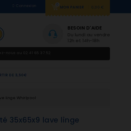
0
Connexion
0,00 €
MON PANIER
BESOIN D'AIDE
Du lundi au vendredi 9h-
12h et 14h-18h
tez-nous au
02 41 65 37 52
RTIR DE 3,50€
ve linge Whirlpool
é 35x65x9 lave linge