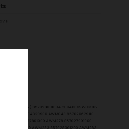
nts
avis
48869(WHM102/W) 857028001804 20048869WHM102
 AWM043 857004329900 AWM043 857020629110
00 AWM275 857027801000 AWM278 857027901000
/2 857028301000 AWM283 857028301200 AWM283