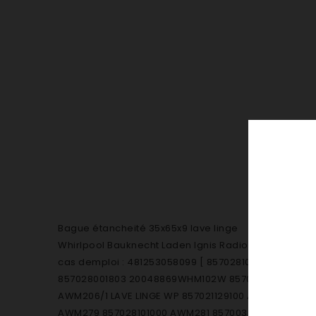
Bague étancheité 35x65x9 lave linge
Whirlpool Bauknecht Laden Ignis Radiola Philips
cas demploi : 481253058099 [ 857028101804 0004
857028001803 20048869WHM102W 857028201804 80
AWM206/1 LAVE LINGE WP 857021129100 AWM211 LAVE 
AWM279 857028101000 AWM281 857003301000 AWM28