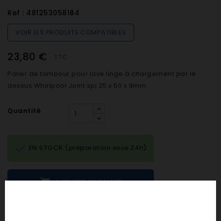
Ref :
481253058184
VOIR LES PRODUITS COMPATIBLES
23,80 €
TTC
Palier de tambour pour lave linge à chargement par le
dessus Whirlpool Joint spi 25 x 50 x 9mm
Quantité

EN STOCK (préparation sous 24h)

AJOUTER AU PANIER