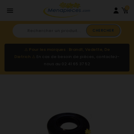
0

CHERCHER
⚠️
Pour les marques : Brandt, Vedette, De
Dietrich
⚠️
En cas de besoin de pièces, contactez-
nous au
02 41 65 37 52