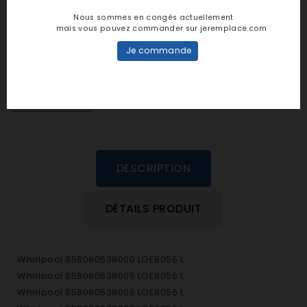
Notes et avis clients
Nous sommes en congés actuellement
mais vous pouvez commander sur jeremplace.com
personne n'a encore posté d'avis
Je commande
dans cette langue
EVALUEZ-LE
DESCRIPTION
DÉTAILS PRODUIT
Whirlpool 858080538000 LOE8056 L
Whirlpool 858080538005 LOE8056 L
Whirlpool 858080538006 LOE8056 L