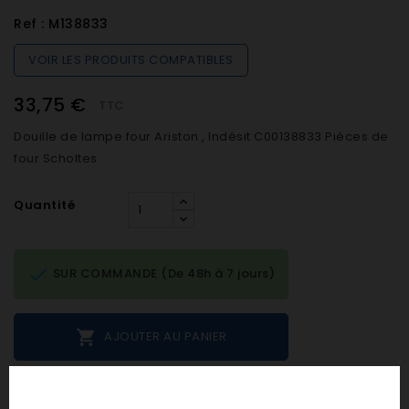
Ref :
M138833
VOIR LES PRODUITS COMPATIBLES
33,75 €
TTC
Douille de lampe four Ariston , Indésit C00138833 Pièces de
four Scholtes
Quantité

SUR COMMANDE (De 48h à 7 jours)

AJOUTER AU PANIER