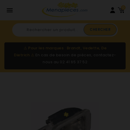
0

CHERCHER
⚠️
Pour les marques : Brandt, Vedette, De
Dietrich
⚠️
En cas de besoin de pièces, contactez-
nous au
02 41 65 37 52