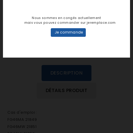
Notes et avis clients
Nous sommes en congés actuellement
personne n'a encore posté d'avis
mais vous pouvez commander sur jeremplace.com
dans cette langue
Je commande
EVALUEZ-LE
DESCRIPTION
DÉTAILS PRODUIT
Cas d'emploi :
FG46MA 21849
FG46MW 21851