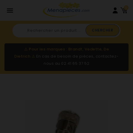
0

CHERCHER
⚠️
Pour les marques : Brandt, Vedette, De
Dietrich
⚠️
En cas de besoin de pièces, contactez-
nous au
02 41 65 37 52