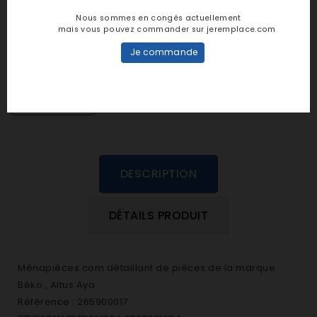
Notes et avis clients
Nous sommes en congés actuellement
mais vous pouvez commander sur jeremplace.com
personne n'a encore posté d'avis
Je commande
dans cette langue
EVALUEZ-LE
DESCRIPTION
DÉTAILS PRODUIT
Ménapièces.com détaillant de pièces de la marque
Béko , Altus Aya
Référence : 265900017