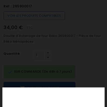
Ref :
265900017
VOIR LES PRODUITS COMPATIBLES
34,00 €
TTC
Douille d'éclairage de four Béko 265900017 - Pièce de four
Béko Ménapièces
Quantité

SUR COMMANDE (De 48h à 7 jours)

AJOUTER AU PANIER