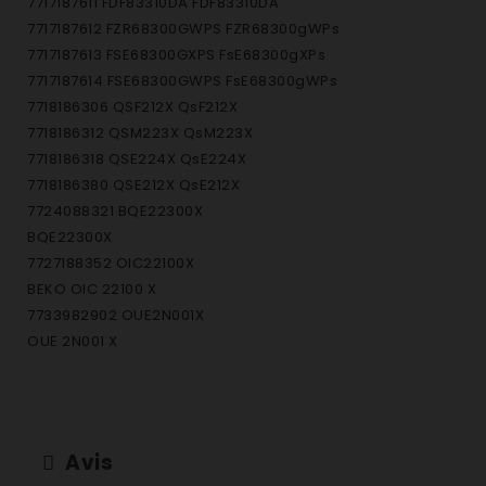
7717187611 FDF83310DA FDF83310DA
7717187612 FZR68300GWPS FZR68300gWPs
7717187613 FSE68300GXPS FsE68300gXPs
7717187614 FSE68300GWPS FsE68300gWPs
7718186306 QSF212X QsF212X
7718186312 QSM223X QsM223X
7718186318 QSE224X QsE224X
7718186380 QSE212X QsE212X
7724088321 BQE22300X
BQE22300X
7727188352 OIC22100X
BEKO OIC 22100 X
7733982902 OUE2N001X
OUE 2N001 X
7733982903 OUC2N001X
OUC 2N001 X
7733982906 BUE2N001X
BUE2N001X
Avis
7737186312 BDVC663W BDVC 663 W