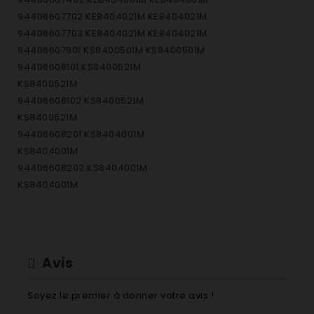
94406607702 KE8404021M KE8404021M
94406607703 KE8404021M KE8404021M
94406607901 KS8400501M KS8400501M
94406608101 KS8400521M
KS8400521M
94406608102 KS8400521M
KS8400521M
94406608201 KS8404001M
KS8404001M
94406608202 KS8404001M
KS8404001M
94406608502 KS8404021M
KS8404021M
94406608503 KS8404021M KS8404021M
94406609701 EVY3841AOX EVY3841AOX
Avis
94406610001 EVY8840AOX EVY8840AOX
94406610002 EVY8840AOX EVY8840AOX
Soyez le premier à donner votre avis !
94406611401 EVY8840AAX EVY8840AAX