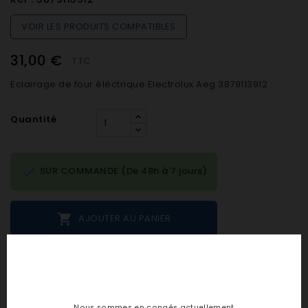
VOIR LES PRODUITS COMPATIBLES
31,00 €
TTC
Eclairage de four éléctrique Electrolux Aeg 3879113912
Quantité

SUR COMMANDE (De 48h à 7 jours)

AJOUTER AU PANIER
Notes et avis clients
Nous sommes en congés actuellement