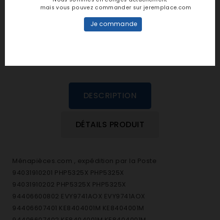
personne n'a encore posté d'avis
mais vous pouvez commander sur jeremplace.com
dans cette langue
Je commande
EVALUEZ-LE
DESCRIPTION
DÉTAILS PRODUIT
Ménapièces.com , expédition par la Poste
94031910201 PHP5325X PHP5325X
94031910202 PHP5325X PHP5325X
94406600802 EVY9741AOX EVY9741AOX
94406607401 KE8404001M KE8404001M
94406607402 KE8404001M KE8404001M