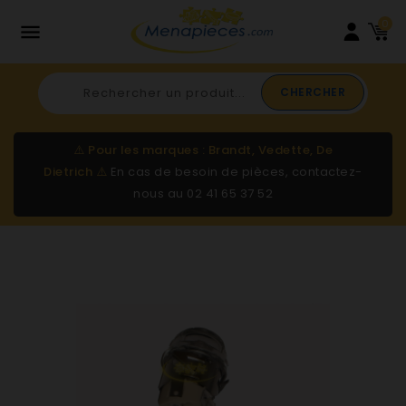
0

CHERCHER
⚠️
Pour les marques : Brandt, Vedette, De
Dietrich
⚠️
En cas de besoin de pièces, contactez-
nous au
02 41 65 37 52