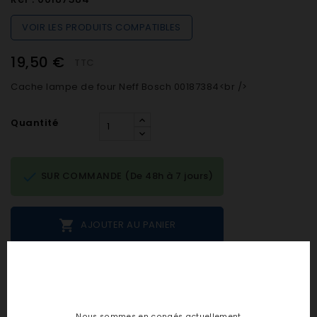
VOIR LES PRODUITS COMPATIBLES
19,50 €
TTC
Cache lampe de four Neff Bosch 00187384<br />
Quantité

SUR COMMANDE (De 48h à 7 jours)

AJOUTER AU PANIER
Notes et avis clients
Nous sommes en congés actuellement