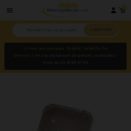
0

CHERCHER
⚠️
Pour les marques : Brandt, Vedette, De
Dietrich
⚠️
En cas de besoin de pièces, contactez-
nous au
02 41 65 37 52