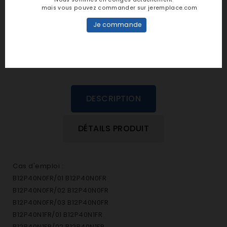
personne n'a encore posté d'avis
mais vous pouvez commander sur jeremplace.com
dans cette langue
Je commande
EVALUEZ-LE
DESCRIPTION
DÉTAILS PRODUIT
Cas d'emploi :
B12P40N0FR/01 B12P40N0FR
B12P40N0FR/02 B12P40N0FR
B12P40N0FR/03 B12P40N0FR
B12P40N1FR/01 B12P40N1FR
B12P40N1FR/02 B12P40N1FR