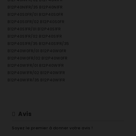
B12P40N1FR/35 B12P40N1FR
B12P40S0FR/01 B12P40S0FR
B12P40S0FR/02 B12P40S0FR
B12P40S1FR/01 B12P40S1FR
B12P40S1FR/02 B12P40S1FR
B12P40S1FR/35 B12P40S1FR/35
B12P40W0FR/01 B12P40W0FR
B12P40W0FR/02 B12P40W0FR
B12P40W1FR/01 B12P40W1FR
B12P40W1FR/02 B12P40W1FR
B12P40W1FR/35 B12P40W1FR
B13P40N0FR/01 B13P40N0FR
B13P40N0FR/02 B13P40N0FR
B13P40N0FR/03 B13P40N0FR
B13P40N1FR/01 B13P40N1FR
Avis
B13P40N1FR/02 B13P40N1FR
B13P40N1FR/03 B13P40N1FR
Soyez le premier à donner votre avis !
B13P40N1FR/35 B13P40N1FR