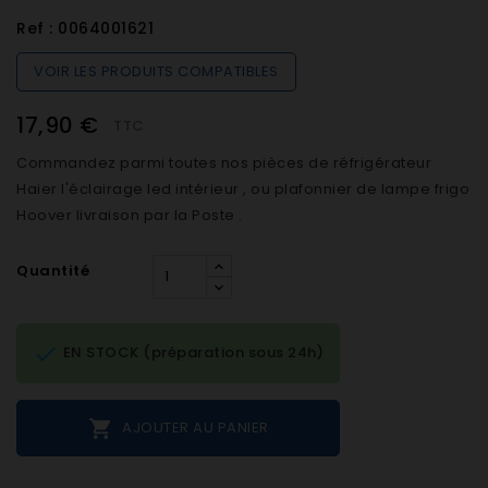
Ref :
0064001621
VOIR LES PRODUITS COMPATIBLES
17,90 €
TTC
Commandez parmi toutes nos pièces de réfrigérateur
Haier l'éclairage led intérieur , ou plafonnier de lampe frigo
Hoover livraison par la Poste .
Quantité

EN STOCK (préparation sous 24h)

AJOUTER AU PANIER