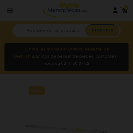
0

CHERCHER
⚠️
Pour les marques : Brandt, Vedette, De
Dietrich
⚠️
En cas de besoin de pièces, contactez-
nous au
02 41 65 37 52
Neuf