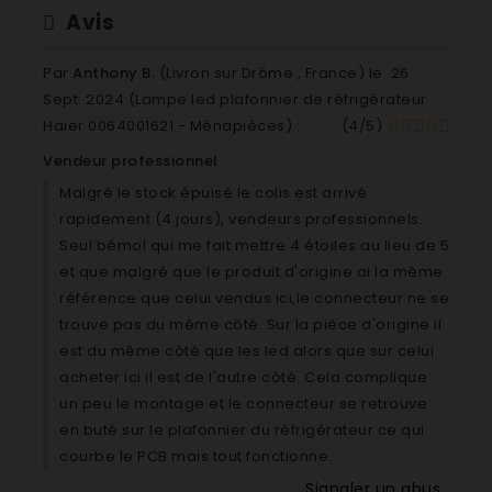
Haier BC1151E8V00 RTG684WHJ
Avis
Haier BC1152E8V00 HRC-45D2H
Haier BJ0X10E9600 C3FE844CGJX1
Par
Anthony B.
(Livron sur Drôme , France) le
26
Sept. 2024 (
Lampe led plafonnier de réfrigérateur
Haier 0064001621 - Ménapièces
) :
(
4
/
5
)
Vendeur professionnel
Malgré le stock épuisé le colis est arrivé
rapidement (4 jours), vendeurs professionnels.
Seul bémol qui me fait mettre 4 étoiles au lieu de 5
et que malgré que le produit d'origine ai la même
référence que celui vendus ici,le connecteur ne se
trouve pas du même côté. Sur la pièce d'origine il
est du même côté que les led alors que sur celui
acheter ici il est de l'autre côté. Cela complique
un peu le montage et le connecteur se retrouve
en buté sur le plafonnier du réfrigérateur ce qui
courbe le PCB mais tout fonctionne.
Signaler un abus