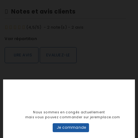
Notes et avis clients
(
4,5
/
5
)
-
2
note(s) -
2
avis
Voir répartition
LIRE AVIS
EVALUEZ-LE
DESCRIPTION
DÉTAILS PRODUIT
Nous sommes en congés actuellement
mais vous pouvez commander sur jeremplace.com
Je commande
Dimension 33.5 cm X 10 mm
Marque Réf. technique Réf. commerciale