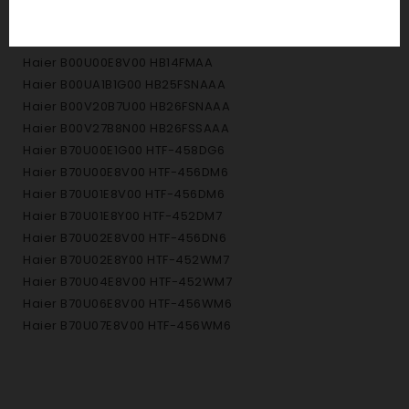
Haier B00TY1E8N00 HB25FSSAAA
Haier B00U00E7U00 HB14FNAA
Haier B00U00E8V00 HB14FMAA
Haier B00UA1B1G00 HB25FSNAAA
Haier B00V20B7U00 HB26FSNAAA
Haier B00V27B8N00 HB26FSSAAA
Haier B70U00E1G00 HTF-458DG6
Haier B70U00E8V00 HTF-456DM6
Haier B70U01E8V00 HTF-456DM6
Haier B70U01E8Y00 HTF-452DM7
Haier B70U02E8V00 HTF-456DN6
Haier B70U02E8Y00 HTF-452WM7
Haier B70U04E8V00 HTF-452WM7
Haier B70U06E8V00 HTF-456WM6
Haier B70U07E8V00 HTF-456WM6
Haier BB09Y0E9600 C3FE844CGJ
Haier BB09Y5E1Q00 C3FE744CMJ
Haier BB09YAE1Q00 C3FE744CMJW