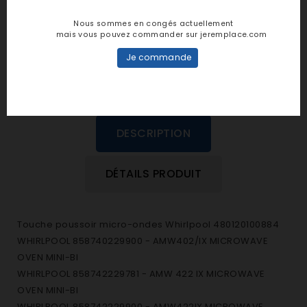
personne n'a encore posté d'avis
Nous sommes en congés actuellement
dans cette langue
mais vous pouvez commander sur jeremplace.com
Je commande
EVALUEZ-LE
DESCRIPTION
DÉTAILS PRODUIT
Touche poussoir micro-ondes Whirlpool 480120100884
WHIRLPOOL 858740229900 - AMW402/IX MICROWAVE
OVEN MINI-BI
WHIRLPOOL 858742229781 - AMW 422 IX MICROWAVE
OVEN MINI-BI
WHIRLPOOL 858742229900 - AMW422IX MICROWAVE