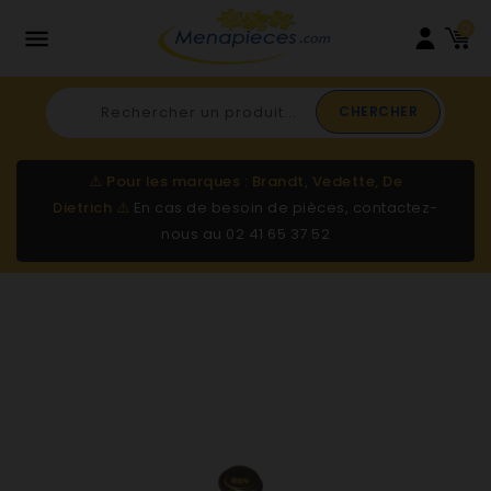
0

CHERCHER
⚠️
Pour les marques : Brandt, Vedette, De
Dietrich
⚠️
En cas de besoin de pièces, contactez-
nous au
02 41 65 37 52