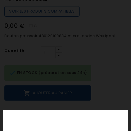
VOIR LES PRODUITS COMPATIBLES
0,00 €
TTC
Bouton poussoir 480120100884 micro-ondes Whirlpool
Quantité

EN STOCK (préparation sous 24h)

AJOUTER AU PANIER
Notes et avis clients