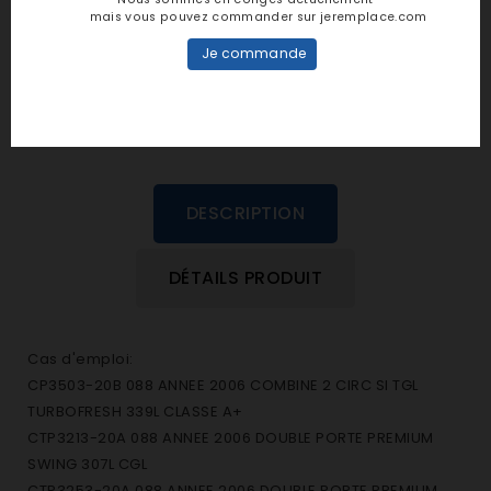
personne n'a encore posté d'avis
mais vous pouvez commander sur jeremplace.com
dans cette langue
Je commande
EVALUEZ-LE
DESCRIPTION
DÉTAILS PRODUIT
Cas d'emploi:
CP3503-20B 088 ANNEE 2006 COMBINE 2 CIRC SI TGL
TURBOFRESH 339L CLASSE A+
CTP3213-20A 088 ANNEE 2006 DOUBLE PORTE PREMIUM
SWING 307L CGL
CTP3253-20A 088 ANNEE 2006 DOUBLE PORTE PREMIUM