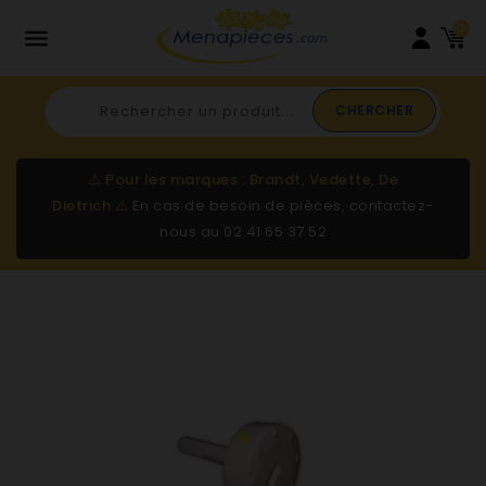
0

CHERCHER
⚠️
Pour les marques : Brandt, Vedette, De
Dietrich
⚠️
En cas de besoin de pièces, contactez-
nous au
02 41 65 37 52