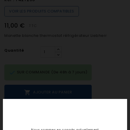
VOIR LES PRODUITS COMPATIBLES
11,00 €
TTC
Manette blanche thermostat réfrigérateur Liebherr
Quantité

SUR COMMANDE (De 48h à 7 jours)

AJOUTER AU PANIER
Notes et avis clients
Nous sommes en congés actuellement