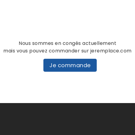
Notes et avis clie
personne n'a encore posté d'
dans cette langue
Nous sommes en congés actuellement
EVALUEZ-LE
mais vous pouvez commander sur jeremplace.com
Je commande
DESCRIPTION
DÉTAILS PRODUIT