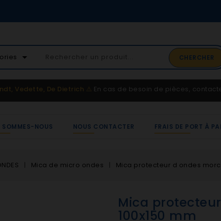
02 41 65 37 52
arrow_drop_down
ories
CHERCHER
Service client
ndt, Vedette, De Dietrich
⚠️
En cas de besoin de pièces, contac
I SOMMES-NOUS
NOUS CONTACTER
FRAIS DE PORT À PA
ONDES
Mica de micro ondes
Mica protecteur d ondes mor
Mica protecteu
100x150 mm