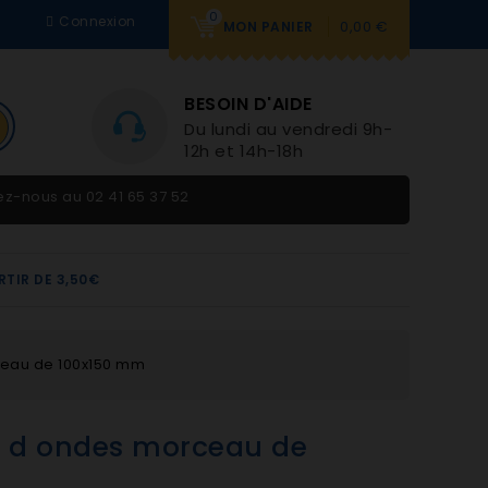
0
Connexion
0,00 €
MON PANIER
BESOIN D'AIDE
Du lundi au vendredi 9h-
12h et 14h-18h
tez-nous au
02 41 65 37 52
RTIR DE 3,50€
ceau de 100x150 mm
r d ondes morceau de