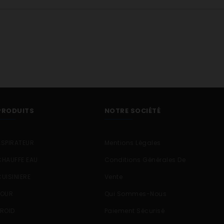
PRODUITS
NOTRE SOCIÉTÉ
ASPIRATEUR
Mentions Légales
CHAUFFE EAU
Conditions Générales De
CUISINIERE
Vente
FOUR
Qui Sommes-Nous
FROID
Paiement Sécurisé