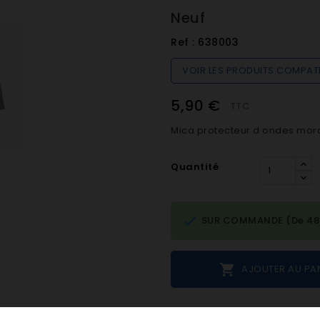
Neuf
Ref :
638003
VOIR LES PRODUITS COMPAT
5,90 €
TTC
Mica protecteur d ondes mor
Quantité

SUR COMMANDE (De 48h 

AJOUTER AU PA