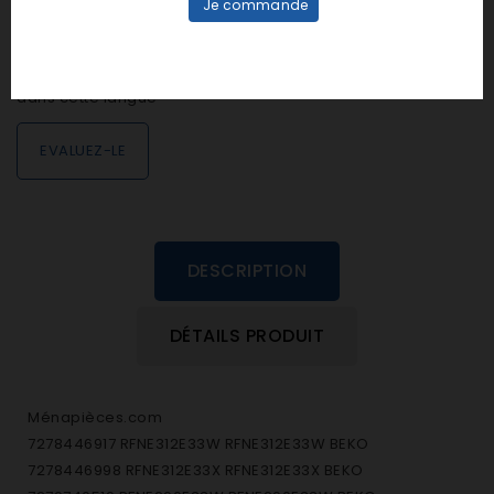
Je commande
Notes et avis clients
personne n'a encore posté d'avis
dans cette langue
EVALUEZ-LE
DESCRIPTION
DÉTAILS PRODUIT
Ménapièces.com
7278446917 RFNE312E33W RFNE312E33W BEKO
7278446998 RFNE312E33X RFNE312E33X BEKO