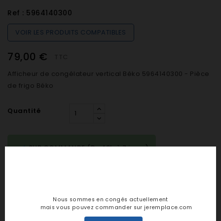
Ref :
5964140300
VOIR LES PRODUITS COMPATIBLES
79,00 €
TTC
Afficheur de congélateur vertical Béko 5964140300 - Pièce
de frigo Béko
Quantité

SUR COMMANDE (De 48h à 7 jours)

AJOUTER AU PANIER
Nous sommes en congés actuellement
mais vous pouvez commander sur jeremplace.com