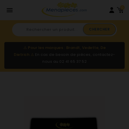
0

CHERCHER
⚠️
Pour les marques : Brandt, Vedette, De
Dietrich
⚠️
En cas de besoin de pièces, contactez-
nous au
02 41 65 37 52