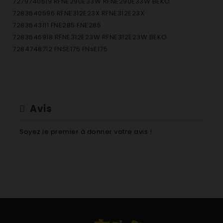
7279740519 RFNE290E33W RFNE290E33W BEKO
7283640596 RFNE312E23X RFNE312E23X
7283643111 FNE285 FNE285
7283646918 RFNE312E23W RFNE312E23W BEKO
7284748712 FNSE175 FNsE175
Avis
Soyez le premier à donner votre avis !