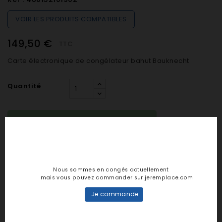
VOIR LES PRODUITS COMPATIBLES
149,50 €
TTC
Carte électronique de congélateur bahut Bauknecht
Quantité

SUR COMMANDE (De 48h à 7 jours)

AJOUTER AU PANIER
Nous sommes en congés actuellement
mais vous pouvez commander sur jeremplace.com
Je commande
Notes et avis clients