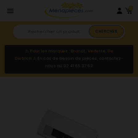
0

CHERCHER
⚠️
Pour les marques : Brandt, Vedette, De
Dietrich
⚠️
En cas de besoin de pièces, contactez-
nous au
02 41 65 37 52