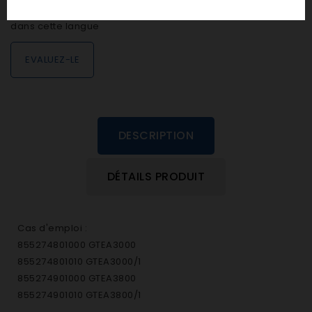
personne n'a encore posté d'avis
dans cette langue
EVALUEZ-LE
DESCRIPTION
DÉTAILS PRODUIT
Cas d'emploi :
855274801000 GTEA3000
855274801010 GTEA3000/1
855274901000 GTEA3800
855274901010 GTEA3800/1