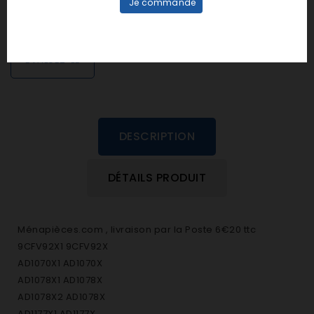
Je commande
personne n'a encore posté d'avis
dans cette langue
EVALUEZ-LE
DESCRIPTION
DÉTAILS PRODUIT
Ménapièces.com , livraison par la Poste 6€20 ttc
9CFV92X1 9CFV92X
AD1070X1 AD1070X
AD1078X1 AD1078X
AD1078X2 AD1078X
AD1177X1 AD1177X