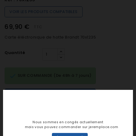
VOIR LES PRODUITS COMPATIBLES
69,90 €
TTC
Carte éléctronique de hotte Brandt 70x1235
Quantité

SUR COMMANDE (De 48h à 7 jours)

AJOUTER AU PANIER
Nous sommes en congés actuellement
Notes et avis clients
mais vous pouvez commander sur jeremplace.com