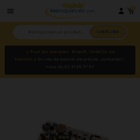
0

CHERCHER
⚠️
Pour les marques : Brandt, Vedette, De
Dietrich
⚠️
En cas de besoin de pièces, contactez-
nous au
02 41 65 37 52