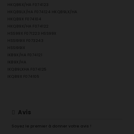
HKQB6X/HA F074123
HKQB9LX/HA F074124 HKQB9LX/HA
HKQB9X F074104
HKQB9X/HA F074122
HSS99X F071223 HSS99X
HSSI99IX F073243
HSSI99IX
IKB9X/HA F074121
IKB9X/HA
IKQB9LXHA F074125
IKQB9X F074105
Avis
Soyez le premier à donner votre avis !