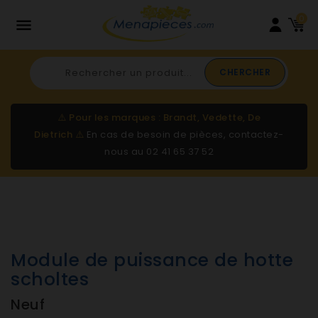
0

CHERCHER
⚠️
Pour les marques : Brandt, Vedette, De
Dietrich
⚠️
En cas de besoin de pièces, contactez-
nous au
02 41 65 37 52
Module de puissance de hotte
scholtes
Neuf