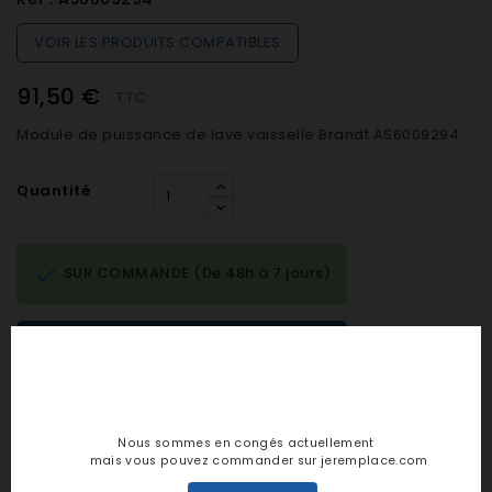
VOIR LES PRODUITS COMPATIBLES
91,50 €
TTC
Module de puissance de lave vaisselle Brandt AS6009294
Quantité

SUR COMMANDE (De 48h à 7 jours)

AJOUTER AU PANIER
Nous sommes en congés actuellement
Notes et avis clients
mais vous pouvez commander sur jeremplace.com