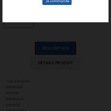
Je commande
personne n'a encore posté d'avis
dans cette langue
EVALUEZ-LE
DESCRIPTION
DÉTAILS PRODUIT
Cas d'emploi :
DFH1031/A
DFH1031
DFH1032/A
DFH1032
DFH1032C/A