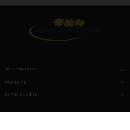
INFORMATIONS


PRODUITS

NOTRE SOCIÉTÉ
Réalisé par l'
agence web Makeo