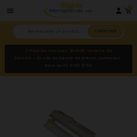
0

CHERCHER
⚠️
Pour les marques : Brandt, Vedette, De
Dietrich
⚠️
En cas de besoin de pièces, contactez-
nous au
02 41 65 37 52