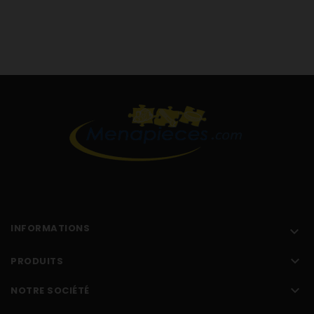
STI664XF14
STI664XF1
STI664ZF12
STI664ZF1
STI664ZF13
STI664ZF1
INFORMATIONS


PRODUITS

NOTRE SOCIÉTÉ