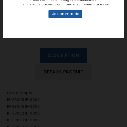
personne n'a encore posté d'avis
mais vous pouvez commander sur jeremplace.com
dans cette langue
Je commande
EVALUEZ-LE
DESCRIPTION
DÉTAILS PRODUIT
Cas d'emploi :
IF-330X5 IF-330X
IF-330X6 IF-330X
IF-330S2 IF-330S
IF-330S3 IF-330S
IF-330S4 IF-330S