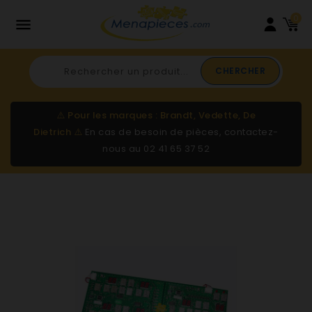
0

CHERCHER
⚠️
Pour les marques : Brandt, Vedette, De
Dietrich
⚠️
En cas de besoin de pièces, contactez-
nous au
02 41 65 37 52