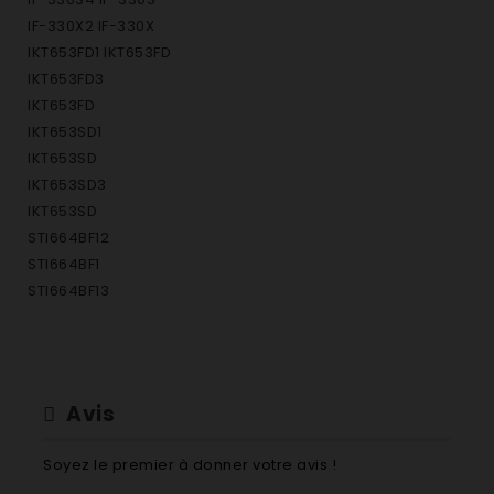
IF-330X2 IF-330X
IKT653FD1 IKT653FD
IKT653FD3
IKT653FD
IKT653SD1
IKT653SD
IKT653SD3
IKT653SD
STI664BF12
STI664BF1
STI664BF13
STI664BF1
STI664BF14
STI664BF1
STI664XF12
Avis
STI664XF1
STI664XF13
Soyez le premier à donner votre avis !
STI664XF1