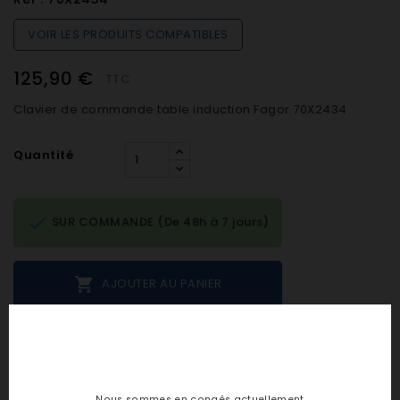
VOIR LES PRODUITS COMPATIBLES
125,90 €
TTC
Clavier de commande table induction Fagor 70X2434
Quantité

SUR COMMANDE (De 48h à 7 jours)

AJOUTER AU PANIER
Notes et avis clients
Nous sommes en congés actuellement