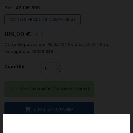
Ref :
AS0061839
VOIR LES PRODUITS COMPATIBLES
189,00 €
TTC
Carte de puissance IX8 3Z 720 De Dietrich DPI75 sur
Ménapièces AS0061839
Quantité

SUR COMMANDE (De 48h à 7 jours)

AJOUTER AU PANIER