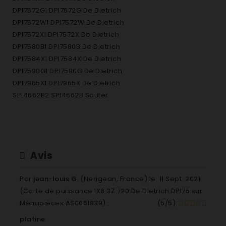
DPI7572G1 DPI7572G De Dietrich
DPI7572W1 DPI7572W De Dietrich
DPI7572X1 DPI7572X De Dietrich
DPI7580B1 DPI7580B De Dietrich
DPI7584X1 DPI7584X De Dietrich
DPI7590G1 DPI7590G De Dietrich
DPI7965X1 DPI7965X De Dietrich
SPI4662B2 SPI4662B Sauter
Avis
Par
jean-louis G.
(Nerigean, France) le
11 Sept. 2021
(
Carte de puissance IX8 3Z 720 De Dietrich DPI75 sur
Ménapièces AS0061839
) :
(
5
/
5
)
platine