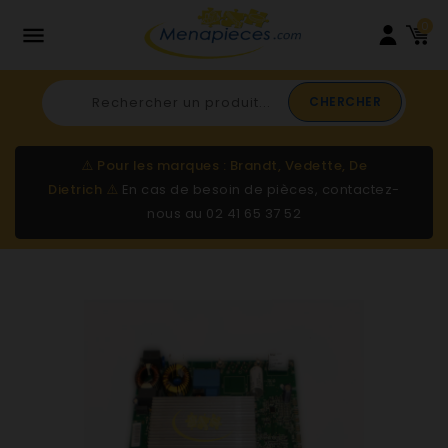
0

CHERCHER
⚠️
Pour les marques : Brandt, Vedette, De
Dietrich
⚠️
En cas de besoin de pièces, contactez-
nous au
02 41 65 37 52