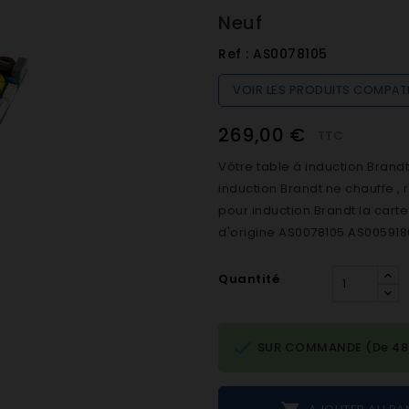
Neuf
Ref :
AS0078105
VOIR LES PRODUITS COMPAT
269,00 €
TTC
Vôtre table à induction Brandt
induction Brandt ne chauffe 
pour induction Brandt la carte
d'origine AS0078105 AS0059186
Quantité

SUR COMMANDE (De 48h 