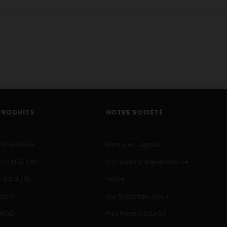
PRODUITS
NOTRE SOCIÉTÉ
ASPIRATEUR
Mentions Légales
CHAUFFE EAU
Conditions Générales De
CUISINIERE
Vente
FOUR
Qui Sommes-Nous
FROID
Paiement Sécurisé