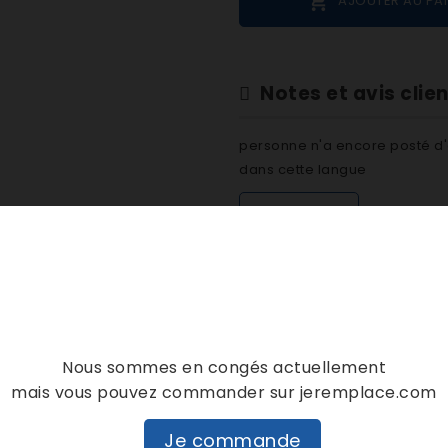

AJOUTER AU PA
Notes et avis clie
personne n'a encore posté d'
dans cette langue
EVALUEZ-LE
DESCRIPTION
DÉTAILS PRODUIT
Nous sommes en congés actuellement
mais vous pouvez commander sur jeremplace.com
6 AS0078105
Je commande