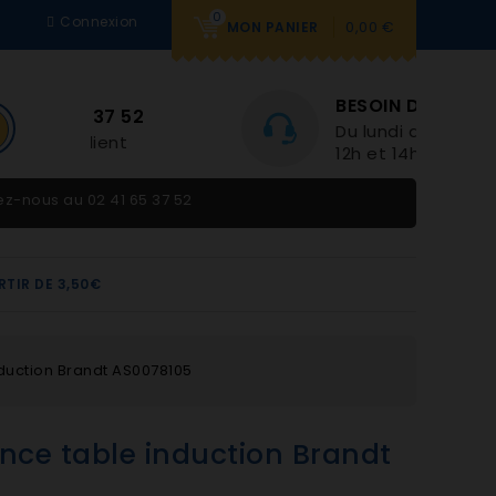
0
Connexion
0,00 €
MON PANIER
BESOIN D'AIDE
Du lundi au vendredi 9h-
12h et 14h-18h
tez-nous au
02 41 65 37 52
RTIR DE 3,50€
duction Brandt AS0078105
nce table induction Brandt