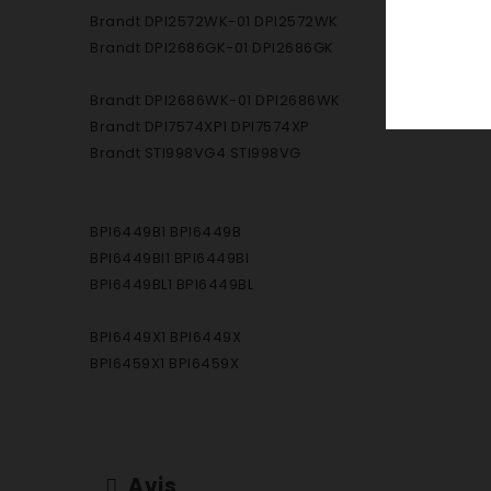
Brandt DPI2572WK-01 DPI2572WK
Brandt DPI2686GK-01 DPI2686GK
Brandt DPI2686WK-01 DPI2686WK
Brandt DPI7574XP1 DPI7574XP
Brandt STI998VG4 STI998VG
BPI6449B1 BPI6449B
BPI6449BI1 BPI6449BI
BPI6449BL1 BPI6449BL
BPI6449X1 BPI6449X
BPI6459X1 BPI6459X
BPI6459XI1 BPI6459XI
SPI1099B1 SPI1099B
SPI1106B1 SPI1106B
Avis