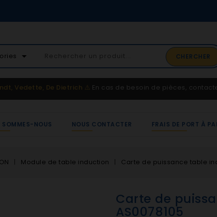
02 41 65 37 52
arrow_drop_down
ories
CHERCHER
Service client
ndt, Vedette, De Dietrich
⚠️
En cas de besoin de pièces, contac
I SOMMES-NOUS
NOUS CONTACTER
FRAIS DE PORT À PA
ION
Module de table induction
Carte de puissance table in
Carte de puissa
AS0078105