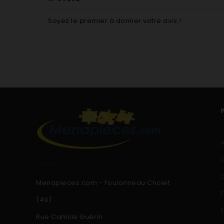
SPI4462B2 SPI4462B
SPI4463B2 SPI4463B
Soyez le premier à donner votre avis !
SPI4660B2 SPI4660B
SPI6467B2 SPI6467B
Menapieces.com - Foulonneau Cholet
(49)
Rue Camille Guérin