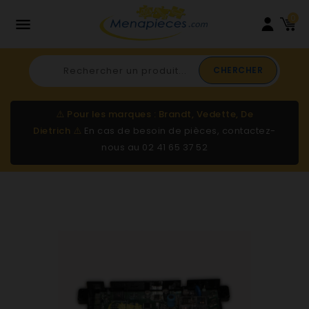
0

CHERCHER
⚠️
Pour les marques : Brandt, Vedette, De
Dietrich
⚠️
En cas de besoin de pièces, contactez-
nous au
02 41 65 37 52