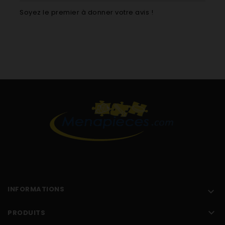
FM87V 16741
Soyez le premier à donner votre avis !
FM1(IX)GB 17221
FV1(WH)GB 17222
FV1(BR)GB 17223
A2211 17345
FM37G.1AUS 17528
PM87V 17738
PM87(IX) 17739
FM6(MR)EX 17887
FM87CIXGB 18107
FM27MIXSK 18122
FD87C(WH) 18187
FD87C(BK) 18188
HD87C(WH) 18191
HD87C(BK) 18194
FM87FC(BR)IB 18567
INFORMATIONS

FM87FC(WH)IB 18568
FM87FC(BK)IB 18569

PRODUITS
FD87C(MR) 21670