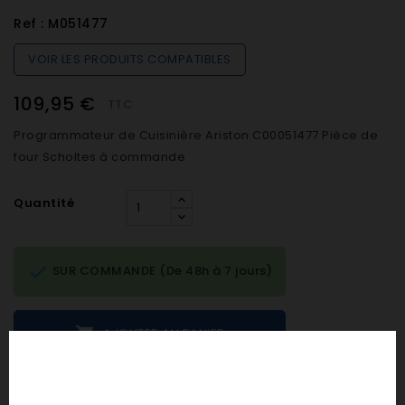
Ref :
M051477
VOIR LES PRODUITS COMPATIBLES
109,95 €
TTC
Programmateur de Cuisinière Ariston C00051477 Pièce de
four Scholtes à commande
Quantité

SUR COMMANDE (De 48h à 7 jours)

AJOUTER AU PANIER