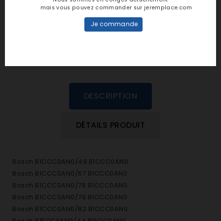
personne n'a encore posté d'avis
mais vous pouvez commander sur jeremplace.com
dans cette langue
Je commande
EVALUEZ-LE
DESCRIPTION
DÉTAILS PRODUIT
Bosch B1CCC0AN0/49 B1CCC0AN0
Bosch B1CCC0AN0/67 B1CCC0AN0
Bosch B1CCC0AN0/78 B1CCC0AN0
Bosch B1CCC0AN0/79 B1CCC0AN0
Bosch B1CCC0AN0/82 B1CCC0AN0
Bosch B1ECC0AN0/44 B1ECC0AN0