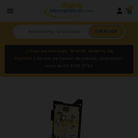
0

CHERCHER
⚠️
Pour les marques : Brandt, Vedette, De
Dietrich
⚠️
En cas de besoin de pièces, contactez-
nous au
02 41 65 37 52