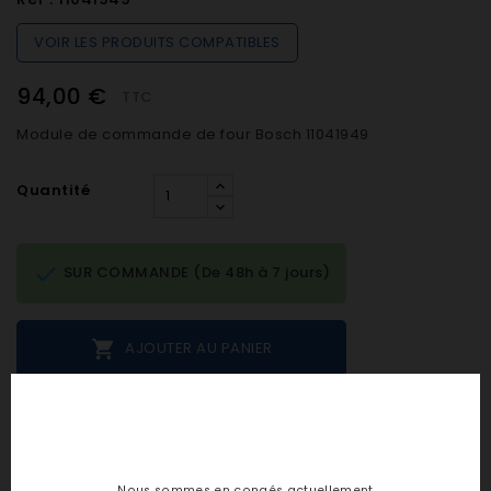
VOIR LES PRODUITS COMPATIBLES
94,00 €
TTC
Module de commande de four Bosch 11041949
Quantité

SUR COMMANDE (De 48h à 7 jours)

AJOUTER AU PANIER
Notes et avis clients
Nous sommes en congés actuellement