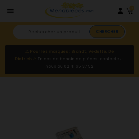
0

CHERCHER
⚠️
Pour les marques : Brandt, Vedette, De
Dietrich
⚠️
En cas de besoin de pièces, contactez-
nous au
02 41 65 37 52