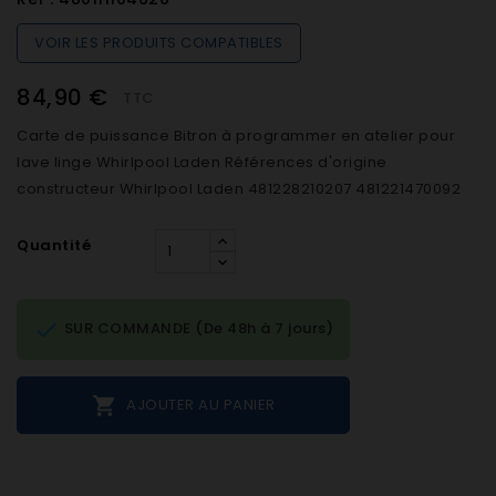
VOIR LES PRODUITS COMPATIBLES
84,90 €
TTC
Carte de puissance Bitron à programmer en atelier pour
lave linge Whirlpool Laden Références d'origine
constructeur Whirlpool Laden 481228210207 481221470092
Quantité

SUR COMMANDE (De 48h à 7 jours)

AJOUTER AU PANIER