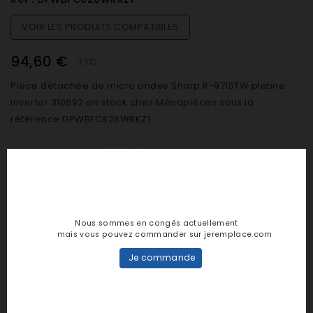
VOIR LES PRODUITS COMPATIBLES
94,60 €
TTC
Pièce détachée de micro ondes Sharp R-971STW platine
inverter 310692 en stock chez Ménapièces sous la
référence DPWBFC626WRKZ1
Quantité

SUR COMMANDE (De 48h à 7 jours)
Nous sommes en congés actuellement
mais vous pouvez commander sur jeremplace.com

AJOUTER AU PANIER
Je commande