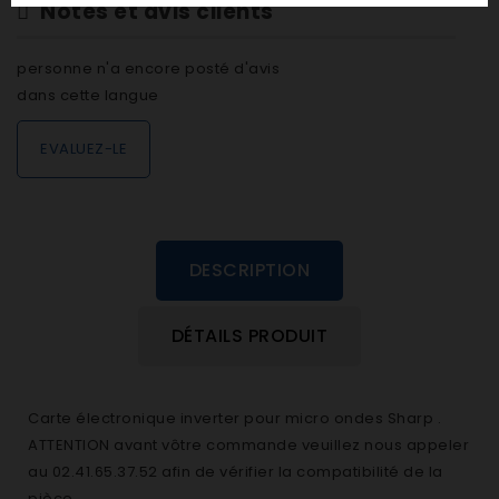
Notes et avis clients
personne n'a encore posté d'avis
dans cette langue
EVALUEZ-LE
DESCRIPTION
DÉTAILS PRODUIT
Carte électronique inverter pour micro ondes Sharp .
ATTENTION avant vôtre commande veuillez nous appeler
au 02.41.65.37.52 afin de vérifier la compatibilité de la
pièce