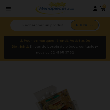
0

CHERCHER
⚠️
Pour les marques : Brandt, Vedette, De
Dietrich
⚠️
En cas de besoin de pièces, contactez-
nous au
02 41 65 37 52