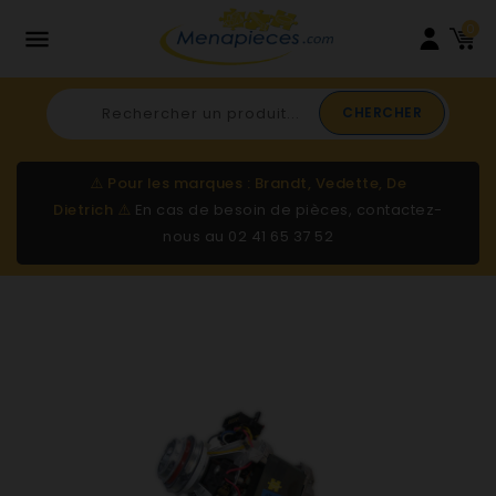
0

CHERCHER
⚠️
Pour les marques : Brandt, Vedette, De
Dietrich
⚠️
En cas de besoin de pièces, contactez-
nous au
02 41 65 37 52