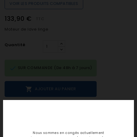
VOIR LES PRODUITS COMPATIBLES
133,90 €
TTC
Moteur de lave linge
Quantité

SUR COMMANDE (De 48h à 7 jours)

AJOUTER AU PANIER
Notes et avis clients
personne n'a encore posté d'avis
Nous sommes en congés actuellement