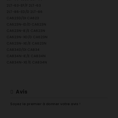
2LT-63-EF/F 2LT-63
2LT-86-ED/D 2LT-86
CA623D/DI CA623
CA623N-ID/D CA623N
CA623N-IE/E CA623N
CA623N-XD/D CA623N
CA623N-XE/E CA623N
CA834D/DI CA834
CA834N-IE/E CA834N
CA834N-XE/E CA834N
HA-800NF-HD/D HA-800NF
HA-800NF-HE/E HA-800NF
M700ID/D M700
PT2-700A-PD/D PT2-700A
Avis
PT2-900A-PD/D PT2-900A
SGT260-IE/E SGT260
Soyez le premier à donner votre avis !
SGT280-ID/D SGT280
SGT280-IE/E SGT280