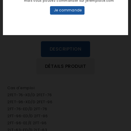
mais vous pouvez commander sur jeremplace.com
dans cette langue
Je commande
EVALUEZ-LE
DESCRIPTION
DÉTAILS PRODUIT
Cas d'emploi:
2FET-76-XD/D 2FET-76
2FET-96-XD/D 2FET-96
2FT-76-ED/D 2FT-76
2FT-96-ED/D 2FT-96
2FT-96-EE/E 2FT-96
2LT-63-ED/D 2LT-63