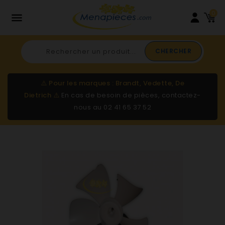
0

CHERCHER
⚠️
Pour les marques : Brandt, Vedette, De
Dietrich
⚠️
En cas de besoin de pièces, contactez-
nous au
02 41 65 37 52