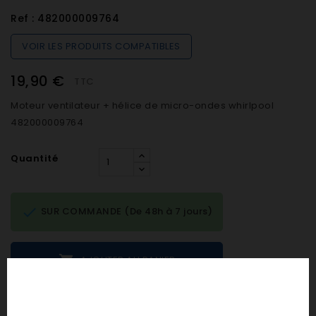
Ref :
482000009764
VOIR LES PRODUITS COMPATIBLES
19,90 €
TTC
Moteur ventilateur + hélice de micro-ondes whirlpool
482000009764
Quantité

SUR COMMANDE (De 48h à 7 jours)

AJOUTER AU PANIER