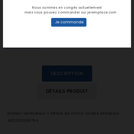
Notes et avis clients
Nous sommes en congés actuellement
mais vous pouvez commander sur jeremplace.com
personne n'a encore posté d'avis
Je commande
dans cette langue
EVALUEZ-LE
DESCRIPTION
DÉTAILS PRODUIT
Moteur ventilateur + hélice de micro-ondes whirlpool
482000009764