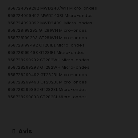
858724099292 MWD240/WH Micro-ondes
858724099492 MWD240BL Micro-ondes
858724099892 MWD240SL Micro-ondes
858728199292 GT281WH Micro-ondes
858728199293 GT281WH Micro-ondes
858728199492 GT281BL Micro-ondes
858728199493 GT281BL Micro-ondes
858728299292 GT282WH Micro-ondes
858728299293 GT282WH Micro-ondes
858728299492 GT282BL Micro-ondes
858728299493 GT282BL Micro-ondes
858728299892 GT282SL Micro-ondes
858728299893 GT282SL Micro-ondes
858728329491 GT283NB Micro-ondes
858728399292 GT283WH Micro-ondes
858728399293 GT283WH Micro-ondes
858728399892 GT283SL Micro-ondes
Avis
858728399893 GT283SL Micro-ondes