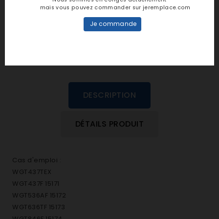
personne n'a encore posté d'avis
mais vous pouvez commander sur jeremplace.com
dans cette langue
Je commande
EVALUEZ-LE
DESCRIPTION
DÉTAILS PRODUIT
Cas d'emploi :
WGT437TEX
WGT437F 15171
WGT536AF 15172
WGT636TF 15173
WGT846F 15174