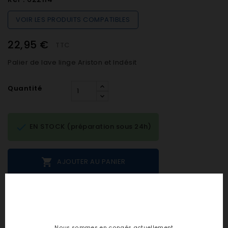
VOIR LES PRODUITS COMPATIBLES
22,95 €
TTC
Palier de lave linge Ariston et Indésit
Quantité

EN STOCK (préparation sous 24h)

AJOUTER AU PANIER
Notes et avis clients
Nous sommes en congés actuellement