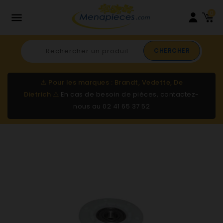
0

CHERCHER
⚠️
Pour les marques : Brandt, Vedette, De
Dietrich
⚠️
En cas de besoin de pièces, contactez-
nous au
02 41 65 37 52