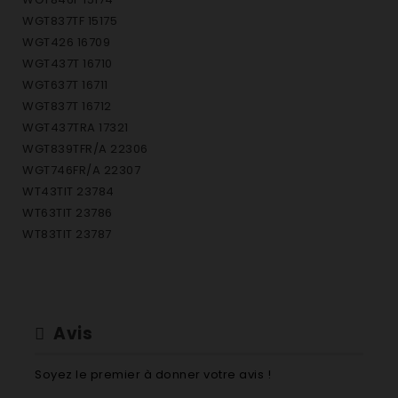
WGT837TF 15175
WGT426 16709
WGT437T 16710
WGT637T 16711
WGT837T 16712
WGT437TRA 17321
WGT839TFR/A 22306
WGT746FR/A 22307
WT43TIT 23784
WT63TIT 23786
WT83TIT 23787
WT648TGIT 24031
WGT634FR/A 24100
WT647TEIT 24727
WT60FR 26376
Avis
WT62TFR 26377
WT70FR 26378
Soyez le premier à donner votre avis !
WT82TFR 26379