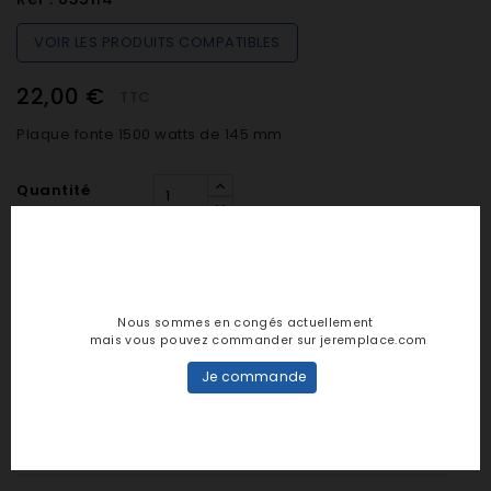
VOIR LES PRODUITS COMPATIBLES
22,00 €
TTC
Plaque fonte 1500 watts de 145 mm
Quantité

EN STOCK (préparation sous 24h)
Nous sommes en congés actuellement
mais vous pouvez commander sur jeremplace.com

AJOUTER AU PANIER
Je commande
Notes et avis clients