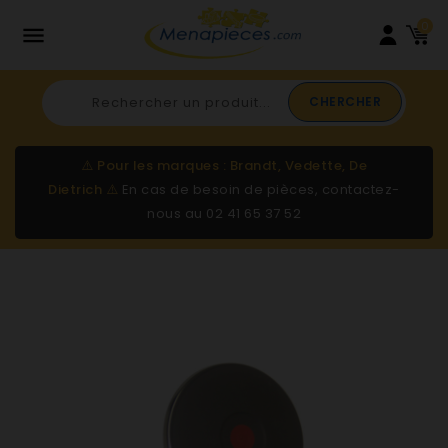
0

CHERCHER
⚠️
Pour les marques : Brandt, Vedette, De
Dietrich
⚠️
En cas de besoin de pièces, contactez-
nous au
02 41 65 37 52