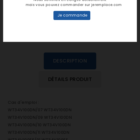
personne n'a encore posté d'avis
mais vous pouvez commander sur jeremplace.com
dans cette langue
Je commande
EVALUEZ-LE
DESCRIPTION
DÉTAILS PRODUIT
Cas d'emploi :
WT34V100DN/07 WT34V100DN
WT34V100DN/09 WT34V100DN
WT34V100DN/10 WT34V100DN
WT34V100DN/11 WT34V100DN
WT34V100EE/01 WT34V100EE