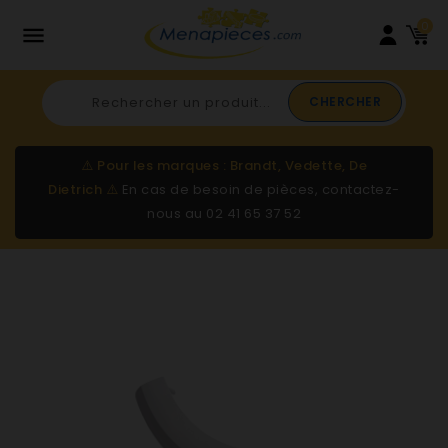
0

CHERCHER
⚠️
Pour les marques : Brandt, Vedette, De
Dietrich
⚠️
En cas de besoin de pièces, contactez-
nous au
02 41 65 37 52