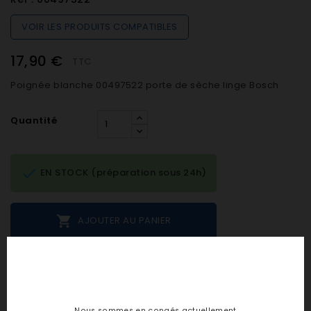
VOIR LES PRODUITS COMPATIBLES
17,90 €
TTC
Poignée blanche 00497522 porte de sèche linge Bosch
Quantité

EN STOCK (préparation sous 24h)

AJOUTER AU PANIER
Notes et avis clients
Nous sommes en congés actuellement