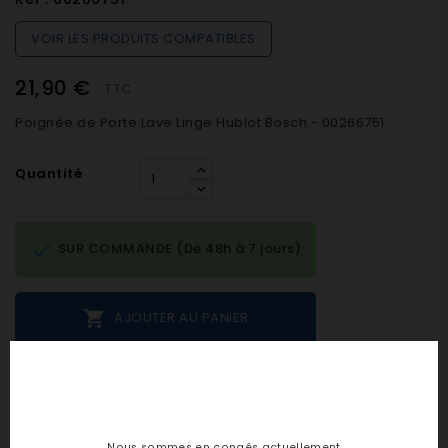
VOIR LES PRODUITS COMPATIBLES
21,90 €
TTC
Poignée de Porte Lave Linge Hublot Bosch - 00266751
Quantité

SUR COMMANDE (De 48h à 7 jours)

AJOUTER AU PANIER
Notes et avis clients
Nous sommes en congés actuellement