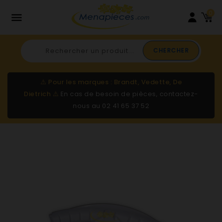
0

CHERCHER
⚠️
Pour les marques : Brandt, Vedette, De
Dietrich
⚠️
En cas de besoin de pièces, contactez-
nous au
02 41 65 37 52