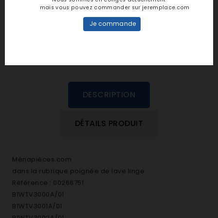
personne n'a encore posté d'avis
mais vous pouvez commander sur jeremplace.com
dans cette langue
Je commande
EVALUEZ-LE
DESCRIPTION
DÉTAILS PRODUIT
Ménapièces.com
dans la rubrique poignée de lave linge
Référence : 00266751
B1WTV3000A/01
B1WTV3001A/01
B1WTV3002A/01