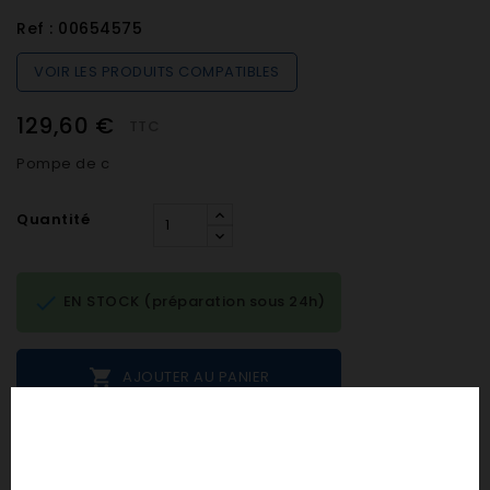
Ref :
00654575
VOIR LES PRODUITS COMPATIBLES
129,60 €
TTC
Pompe de c
Quantité

EN STOCK (préparation sous 24h)

AJOUTER AU PANIER
Notes et avis clients