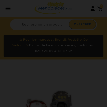
0

CHERCHER
⚠️
Pour les marques : Brandt, Vedette, De
Dietrich
⚠️
En cas de besoin de pièces, contactez-
nous au
02 41 65 37 52