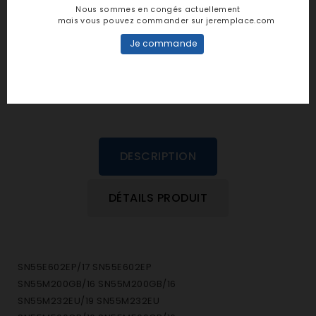
Nous sommes en congés actuellement
mais vous pouvez commander sur jeremplace.com
personne n'a encore posté d'avis
Je commande
dans cette langue
EVALUEZ-LE
DESCRIPTION
DÉTAILS PRODUIT
SN55E602EP/17 SN55E602EP
SN55M200GB/16 SN55M200GB/16
SN55M232EU/19 SN55M232EU