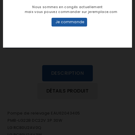
Notes et avis clients
Nous sommes en congés actuellement
mais vous pouvez commander sur jeremplace.com
personne n'a encore posté d'avis
Je commande
dans cette langue
EVALUEZ-LE
DESCRIPTION
DÉTAILS PRODUIT
Pompe de relevage EAU62043405
PMB-LG22B DC22V 3P 30W
LG RC80U2AV0Q
LG RC80U2AV3W