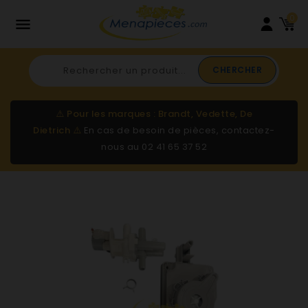
0

CHERCHER
⚠️
Pour les marques : Brandt, Vedette, De
Dietrich
⚠️
En cas de besoin de pièces, contactez-
nous au
02 41 65 37 52