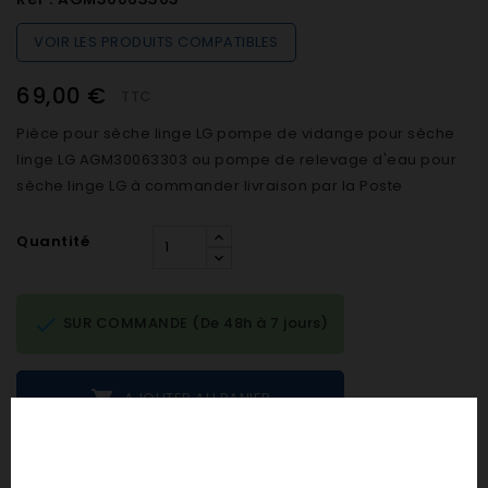
VOIR LES PRODUITS COMPATIBLES
69,00 €
TTC
Pièce pour sèche linge LG pompe de vidange pour sèche
linge LG AGM30063303 ou pompe de relevage d'eau pour
sèche linge LG à commander livraison par la Poste
Quantité

SUR COMMANDE (De 48h à 7 jours)

AJOUTER AU PANIER