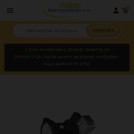
0

CHERCHER
⚠️
Pour les marques : Brandt, Vedette, De
Dietrich
⚠️
En cas de besoin de pièces, contactez-
nous au
02 41 65 37 52