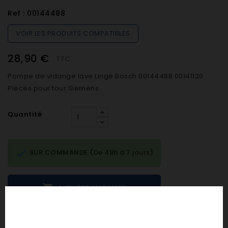
Ref :
00144488
VOIR LES PRODUITS COMPATIBLES
28,90 €
TTC
Pompe de vidange lave Linge Bosch 00144488 00141120
Pièces pour four Siemens
Quantité

SUR COMMANDE (De 48h à 7 jours)

AJOUTER AU PANIER