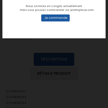
Notes et avis clients
Nous sommes en congés actuellement
mais vous pouvez commander sur jeremplace.com
personne n'a encore posté d'avis
Je commande
dans cette langue
EVALUEZ-LE
DESCRIPTION
DÉTAILS PRODUIT
CC14800/01
CC14800/02
CC14800/03