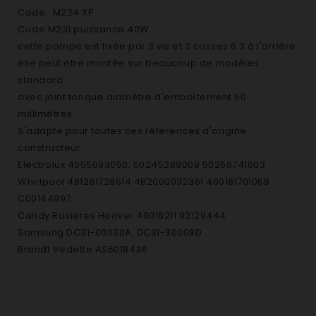
Code : M224 XP
Code M231 puissance 40W
cette pompe est fixée par 3 vis et 2 cosses 6.3 à l'arrière
elle peut être montée sur beaucoup de modèles
standard
avec joint torique diamètre d'emboîtement 60
millimètres.
S'adapte pour toutes ces références d'origine
constructeur :
Electrolux 4055093050, 50245289009 50266741003
Whirlpool 481281729514 482000032361 480181701068
C00144997
Candy Rosières Hoover 49016211 92129444
Samsung DC31-00030A, DC31-30008D
Brandt Vedette AS6018436