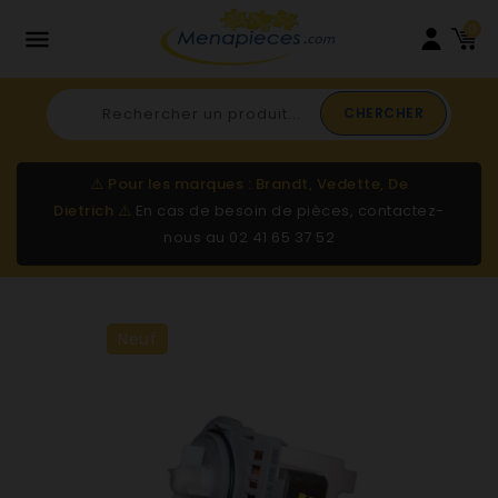
0

CHERCHER
⚠️
Pour les marques : Brandt, Vedette, De
Dietrich
⚠️
En cas de besoin de pièces, contactez-
nous au
02 41 65 37 52
Neuf