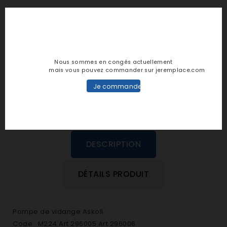
Notes et avis clients
(
5
/
5
)
-
1
note(s) -
1
avis
Voir répartition
Nous sommes en congés actuellement
mais vous pouvez commander sur jeremplace.com
Je commande
LIRE AVIS
EVALUEZ-LE
DESCRIPTION
DÉTAILS PRODUIT
Pompe de vidange Askoll
Code : M224 Art 296005 Art 296006