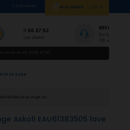
0
Connexion
0,00 €
MON PANIER
BESOIN D'AIDE
Du lundi au vendredi 9h-
12h et 14h-18h
tez-nous au
02 41 65 37 52
RTIR DE 3,50€
61383505 lave linge LG
ge Askoll EAU61383505 lave