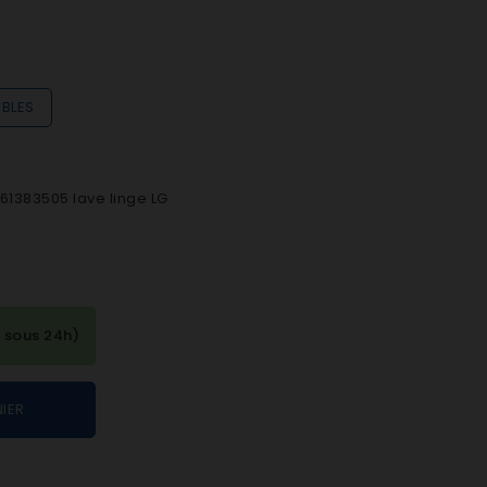
IBLES
1383505 lave linge LG
 sous 24h)
IER