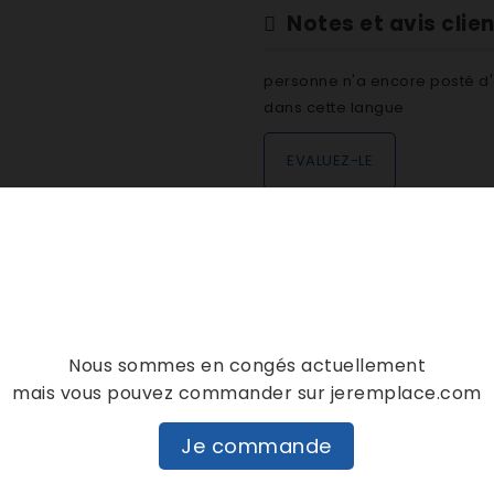
Notes et avis clie
personne n'a encore posté d'
dans cette langue
EVALUEZ-LE
DESCRIPTION
DÉTAILS PRODUIT
Nous sommes en congés actuellement
mais vous pouvez commander sur jeremplace.com
Je commande