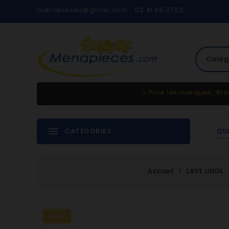
menapieces@gmail.com
02 41 65 37 52
Catég
⚠️
Pour les marques : Bra
CATÉGORIES
QU
Accueil
LAVE LINGE
Neuf