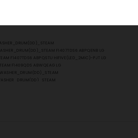
 WASHER_DRUM(DD)_STEAM
WASHER_DRUM(DD)_STEAM F1407TDS6 ABPQENB LG
AM F1407TDS6 ABPQSTU HIFIVE(LED_2MIC)-PJT LG
TEAM F1409QDS ABWQEAG LG
S WASHER_DRUM(DD)_STEAM
 WASHER_DRUM(DD)_STEAM
TEAM
S WASHER_DRUM(DD)_STEAM
M-DRUM WD-12220FD AOWQEBB LG
M-DRUM WD-14220FD AOWQEBB LG