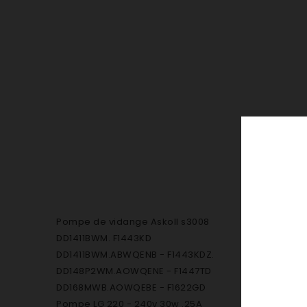
Pompe de vidange Askoll s3008
DD1411BWM. F1443KD
DD1411BWM.ABWQENB - F1443KDZ.
DD148P2WM.AOWQENE - F1447TD
DD168MWB.AOWQEBE - F1622GD
Pompe LG 220 - 240v 30w .25A