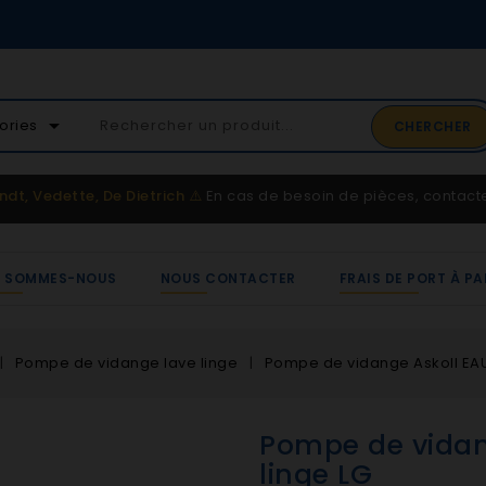
02 41 65 37 52
arrow_drop_down
ories
CHERCHER
Service client
ndt, Vedette, De Dietrich
⚠️
En cas de besoin de pièces, contac
I SOMMES-NOUS
NOUS CONTACTER
FRAIS DE PORT À PA
Pompe de vidange lave linge
Pompe de vidange Askoll EAU
Pompe de vidan
linge LG