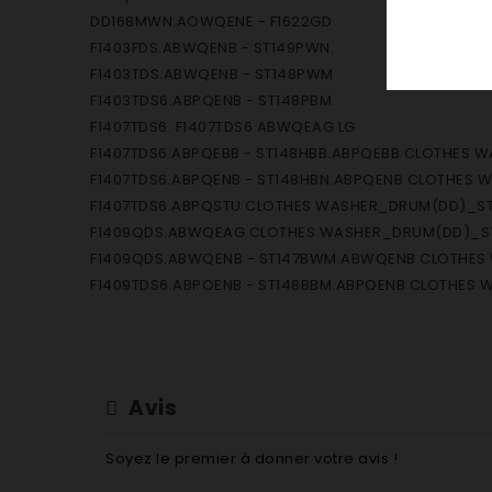
DD168MWN.AOWQENE - F1622GD
F1403FDS.ABWQENB - ST149PWN.
F1403TDS.ABWQENB - ST148PWM
F1403TDS6.ABPQENB - ST148PBM
F1407TDS6. F1407TDS6 ABWQEAG LG
F1407TDS6.ABPQEBB - ST148HBB.ABPQEBB CLOTHES
F1407TDS6.ABPQENB - ST148HBN.ABPQENB CLOTHES 
F1407TDS6.ABPQSTU CLOTHES WASHER_DRUM(DD)_STE
F1409QDS.ABWQEAG CLOTHES WASHER_DRUM(DD)_S
F1409QDS.ABWQENB - ST147BWM.ABWQENB CLOTHE
F1409TDS6.ABPQENB - ST148BBM.ABPQENB CLOTHES
F1480FDS.ABWQENB CLOTHES WASHER_DRUM(DD)_S
F1480QDS.ABWQENB - ST147PWM.ABWQENB CLOTHE
F1495BD.ABWQENB CLOTHES WASHER_DRUM(DD)
F1681TD.ABWQENB CLOTHES WASHER_DRUM(DD)
Avis
WD-12220FD.AOWQEBB - WD-12220FDB.AOWQEBB W
WD14220
Soyez le premier à donner votre avis !
WD-14220FD.AOWQEBB - WD-14220FDB.AOWQEBB W