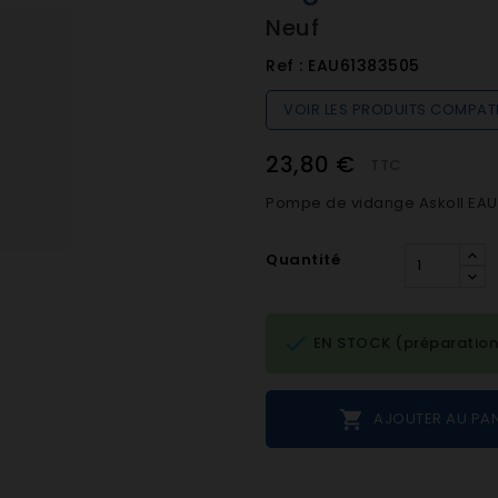
Neuf
Ref :
EAU61383505
VOIR LES PRODUITS COMPAT
23,80 €
TTC
Pompe de vidange Askoll EAU6
Quantité

EN STOCK (préparation

AJOUTER AU PAN