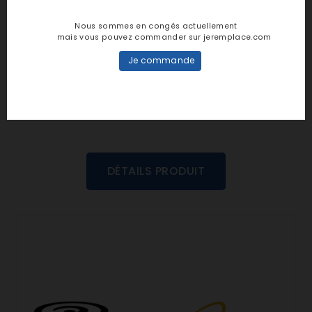
Notes et avis clients
Nous sommes en congés actuellement
mais vous pouvez commander sur jeremplace.com
personne n'a encore posté d'avis
Je commande
dans cette langue
EVALUEZ-LE
DÉTAILS PRODUIT