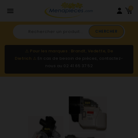
0

CHERCHER
⚠️
Pour les marques : Brandt, Vedette, De
Dietrich
⚠️
En cas de besoin de pièces, contactez-
nous au
02 41 65 37 52