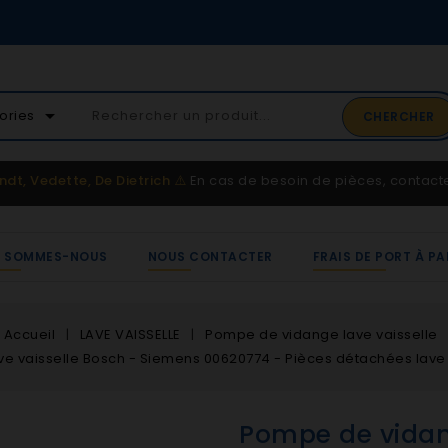
02 41 65 37 52
arrow_drop_down
ories
CHERCHER
Service client
ndt, Vedette, De Dietrich
⚠️
En cas de besoin de pièces, contac
I SOMMES-NOUS
NOUS CONTACTER
FRAIS DE PORT À PA
Accueil
LAVE VAISSELLE
Pompe de vidange lave vaisselle
e vaisselle Bosch - Siemens 00620774 - Pièces détachées lave
Pompe de vidang