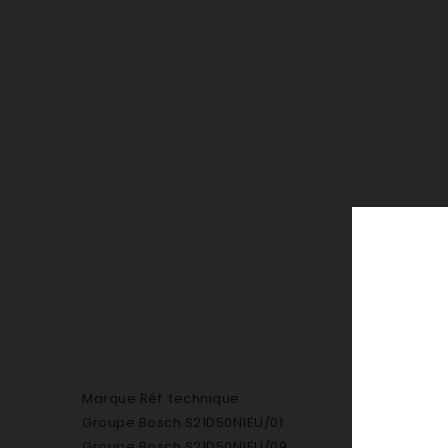
Marque Réf. technique
Groupe Bosch S21D50N1EU/01
Groupe Bosch S21D50N1EU/09