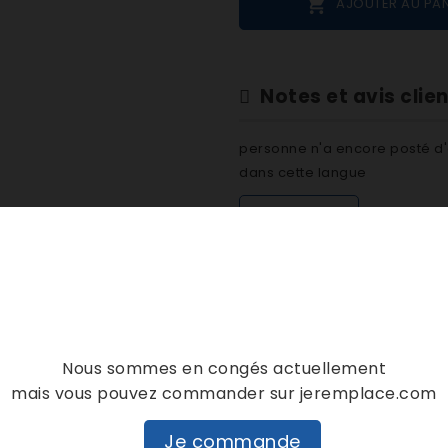

AJOUTER AU PAN
Notes et avis clie
personne n'a encore posté d'
dans cette langue
EVALUEZ-LE
DESCRIPTION
DÉTAILS PRODUIT
Nous sommes en congés actuellement
mais vous pouvez commander sur jeremplace.com
Je commande