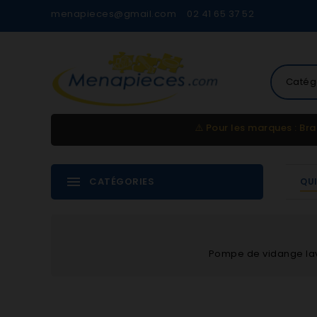
menapieces@gmail.com
02 41 65 37 52
Catég
⚠️
Pour les marques : Bra
CATÉGORIES
QU
Pompe de vidange lav