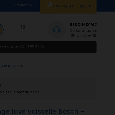
0
Connexion
0,00 €
MON PANIER
BESOIN D'AIDE
Du lundi au vendredi 9h-
12h et 14h-18h
tez-nous au
02 41 65 37 52
RTIR DE 3,50€
 vaisselle Ménapièces
e lave vaisselle Bosch -