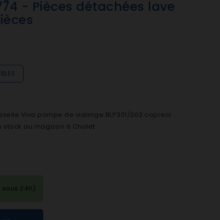
74 - Pièces détachées lave
ièces
IBLES
sselle Viva pompe de vidange BLP301/003 copreci
en stock au magasin à Cholet
 sous 24h)