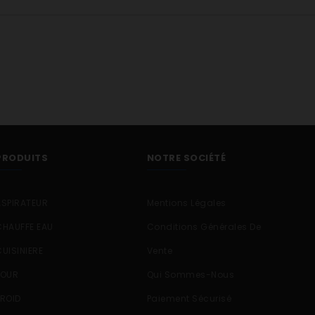
PRODUITS
NOTRE SOCIÉTÉ
ASPIRATEUR
Mentions Légales
CHAUFFE EAU
Conditions Générales De
CUISINIERE
Vente
FOUR
Qui Sommes-Nous
FROID
Paiement Sécurisé