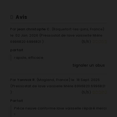
G1150 G 1151 Lave-vaisselle Mièle
G1150 G 1150 ve-vaisselle Mièle
G1152 G 1152 a-vaisselle Mièle
Avis
G1162 G 1162 L-sselle Mièle
G1170 G 1170 Laveiselle Mièle
Par
jean christophe C.
(Roquefort-les-pins, France)
G1172 G 1172 Le-valle Mièle
le
02 Jan. 2026 (
Pressostat de lave vaisselle Mièle
G1173 Mièle
6996820 6996821
) :
(
5
/
5
)
G1174 Mièle
parfait
G1180 G 1171 Lave-vaisselle Mièle
G1180 G 1180 Lave-vaisselle Mièle
rapide, efficace
G1182 G 1182 Lave-vaisselle Mièle
Signaler un abus
G1183 G 1183 Lave-vaisselle Mièle
G1200 G 1200 Lave-vaisselle Mièle
Par
Yannick R.
(Magland, France) le
18 Sept. 2025
G1202 G 1202 Lave-vaisselle
(
Pressostat de lave vaisselle Mièle 6996820 6996821
G1220 G 1290 Lave-vaisselle
) :
(
5
/
5
)
G1220 G 1291 Lave-vaisselle
G1220 G 1220 Lave-vaisselle
Parfait
G1220 G 1221 PLUS Lave-vaisselle
Pièce neuve conforme lave vaisselle réparé merci
G1222 G 1222 Lave-vaisselle
!