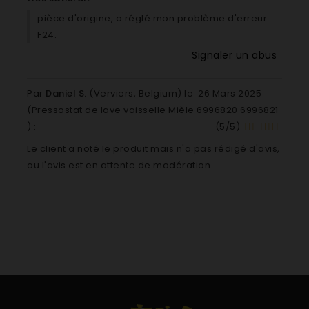
G1282 G 1282 Lav-aelle
pièce d'origine, a réglé mon problème d'erreur
G 1283
F24.
G 1285
Signaler un abus
G1244
4244
Par
Daniel S.
(Verviers, Belgium) le
26 Mars 2025
G1245
(
Pressostat de lave vaisselle Mièle 6996820 6996821
G1252
) :
(
5
/
5
)
G1255
G1262
Le client a noté le produit mais n'a pas rédigé d'avis,
G1283
ou l'avis est en attente de modération.
G1285
G1287
G1293 G 1293 Lave-vaisselle
G1297 G 1297 Lave-vaisselle
G1320 G 1320 Lave-vaisselle
G1330 G 1330 Lave-vaisselle
G1343 G 1343 Lave-vaisselle
G1344 G 1344 Lave-vaisselle