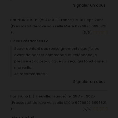
G1222LABOR G 1222 Labor Lave-vaisselle
Signaler un abus
G1224 G 1224 Lave-vaisselle
G1225 G 1225 Lave-vaisselle
Par
NORBERT P.
(VEAUCHE, France) le
18 Sept. 2025
G1230 G 1230 Lave-vaisselle
(
Pressostat de lave vaisselle Mièle 6996820 6996821
G1232 G 1232 Lave-vaisselle
) :
(
5
/
5
)
G1235 G 1235 Lave-vaisselle
G1242 G 1292 Lave-vaisselle
Pièces détachées LV
G1242 G 1242 Lave-vaisselle
Super content des renseignements que j'ai eu
G1243 G 1243 Lave-vaisselle
avant de passer commande au téléphone je
G 12 Lave-vaisselle
précise et du produit que j'ai reçu qui fonctionne à
G 1245 Lave-vaisselle
merveille.
G 1252 Lave-vaisselle
Je recommande !
G 1255 Lave-vaisselle
Signaler un abus
G 1262 Lave-vaisselle
G1270 G 1270 Lave-vaisselle
Par
Bruno L.
(Theuville, France) le
28 Avr. 2025
G1272 G 1272 Lave-vaisselle
(
Pressostat de lave vaisselle Mièle 6996820 6996821
G1274 G 1274 Lave-vaisselle
) :
(
5
/
5
)
G1274 G 2274 Le-vaisselle
G1275 G 1275 e-aisselle
très satisfait