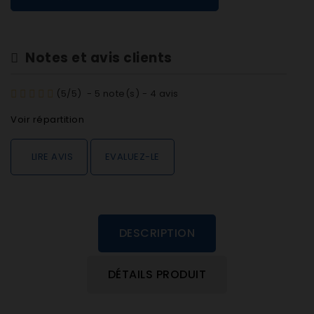
Notes et avis clients
(
5
/
5
)
-
5
note(s) -
4
avis
Voir répartition
LIRE AVIS
EVALUEZ-LE
DESCRIPTION
DÉTAILS PRODUIT