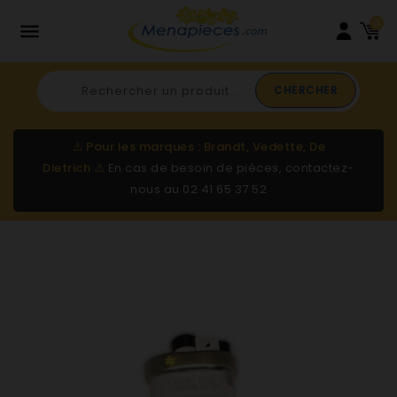
0

CHERCHER
⚠️
Pour les marques : Brandt, Vedette, De
Dietrich
⚠️
En cas de besoin de pièces, contactez-
nous au
02 41 65 37 52