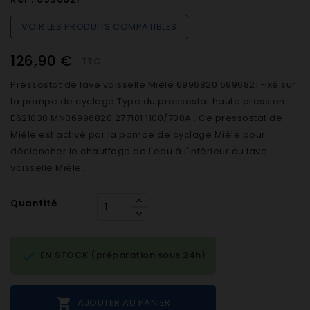
VOIR LES PRODUITS COMPATIBLES
126,90 €
TTC
Préssostat de lave vaisselle Mièle 6996820 6996821 Fixé sur
la pompe de cyclage Type du pressostat haute pression
E621030 MN06996820 277101 1100/700A . Ce pressostat de
Mièle est activé par la pompe de cyclage Mièle pour
déclencher le chauffage de l'eau à l'intérieur du lave
vaisselle Mièle .
Quantité

EN STOCK (préparation sous 24h)

AJOUTER AU PANIER