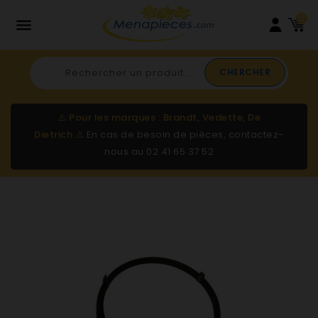
0

CHERCHER
⚠️
Pour les marques : Brandt, Vedette, De
Dietrich
⚠️
En cas de besoin de pièces, contactez-
nous au
02 41 65 37 52