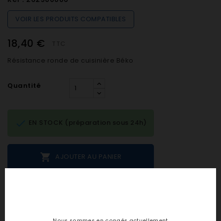
VOIR LES PRODUITS COMPATIBLES
18,40 €
TTC
Résistance ronde de cuisinière Béko
Quantité

EN STOCK (préparation sous 24h)

AJOUTER AU PANIER
Notes et avis clients
Nous sommes en congés actuellement