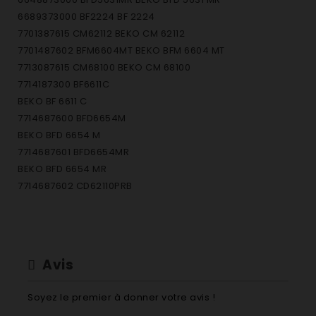
6689373000 BF2224 BF 2224
7701387615 CM62112 BEKO CM 62112
7701487602 BFM6604MT BEKO BFM 6604 MT
7713087615 CM68100 BEKO CM 68100
7714187300 BF6611C
BEKO BF 6611 C
7714687600 BFD6654M
BEKO BFD 6654 M
7714687601 BFD6654MR
BEKO BFD 6654 MR
7714687602 CD62110PRB
BEKO CD 62110 PRB
7714787600 BFD6656C BEKO BFD 6656 C
7716987300 4700TWB BEKO 4700 TW-B
7716987310 4700TW BEKO 4700 TW
Avis
7724287615 CM68103 BEKO CM 68103
Soyez le premier à donner votre avis !