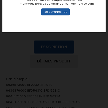
personne n'a encore posté d'avis
mais vous pouvez commander sur jeremplace.com
dans cette langue
Je commande
EVALUEZ-LE
DESCRIPTION
DÉTAILS PRODUIT
Cas d'emploi :
6636873000 BF2030 BF 2030
6639876000 BFD5631C BFD 5631C
6641476000 BFD5631M BFD 5631M
6648476100 BF6600GTCV BEKO BF 6600 GTCV
6648873000 BFD5631MR BEKO BFD 5631 MR