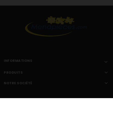
INFORMATIONS


PRODUITS

NOTRE SOCIÉTÉ
Réalisé par l'
agence web Makeo