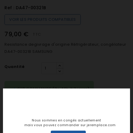
Ref :
DA47-00321B
VOIR LES PRODUITS COMPATIBLES
79,00 €
TTC
Resistance degivrage d'origine Réfrigérateur, congélateur
DA47-00321B SAMSUNG
Quantité

SUR COMMANDE (De 48h à 7 jours)

AJOUTER AU PANIER
Nous sommes en congés actuellement
mais vous pouvez commander sur jeremplace.com