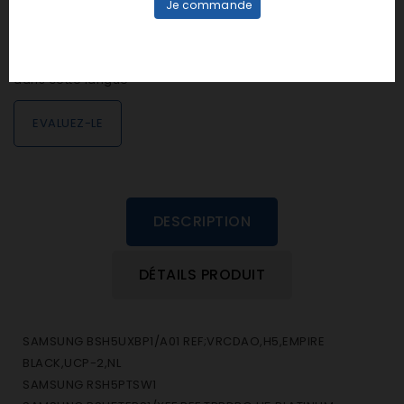
Je commande
Notes et avis clients
personne n'a encore posté d'avis
dans cette langue
EVALUEZ-LE
DESCRIPTION
DÉTAILS PRODUIT
SAMSUNG BSH5UXBP1/A01 REF;VRCDAO,H5,EMPIRE
BLACK,UCP-2,NL
SAMSUNG RSH5PTSW1