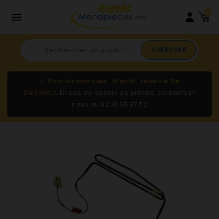
0

CHERCHER
⚠️
Pour les marques : Brandt, Vedette, De
Dietrich
⚠️
En cas de besoin de pièces, contactez-
nous au
02 41 65 37 52