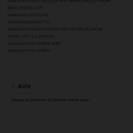
SAMSUNG RSH5TERS1/XEF REF;TRRDBO,H5,PLATINUM
INOX,230/50,UCP-
SAMSUNG RSH5UTTS
SAMSUNG RSH5UTTS1
SAMSUNG RSH5ZESW1/XEF REF;VRCKBI,H1,SNOW
WHITE,UCP-2,230/50,N
SAMSUNG RSH7ZNPN1-BWT
SAMSUNG RSH7ZNRS1
Avis
Soyez le premier à donner votre avis !