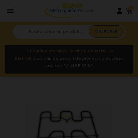
0

CHERCHER
⚠️
Pour les marques : Brandt, Vedette, De
Dietrich
⚠️
En cas de besoin de pièces, contactez-
nous au
02 41 65 37 52