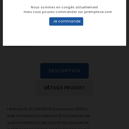
Notes et avis clients
Nous sommes en congés actuellement
mais vous pouvez commander sur jeremplace.com
personne n'a encore posté d'avis
Je commande
dans cette langue
EVALUEZ-LE
DESCRIPTION
DÉTAILS PRODUIT
référence 3570808018 puissance 2300w
94971440000 EOC6841AOW EOC6841AOW
94971440001 EOC6841AOW EOC6841AOW