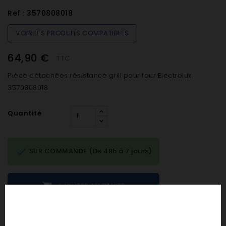
Ref :
3570808018
VOIR LES PRODUITS COMPATIBLES
64,90 €
TTC
Pièce détachées résistance grill pour four Electrolux
3570808018
Quantité

SUR COMMANDE (De 48h à 7 jours)

AJOUTER AU PANIER